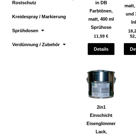
Rostschutz
in DB
auf
matt,
Farbtönen,
der
und 
Kreidespray / Markierung
matt, 400 ml
Produktsei
In
Sprühose
gewählt
Sprühdosen
18,
11,59
€
52
werden
Verdünnung / Zubehör
Details
De
Dieses
Produkt
weist
mehrere
Varianten
2in1
auf.
Einschicht
Die
Eisenglimmer
Optionen
Lack,