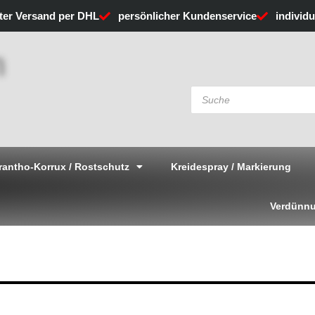
rter Versand per DHL
persönlicher Kundenservice
individ
Products
search
rantho-Korrux / Rostschutz
Kreidespray / Markierung
Verdünnu