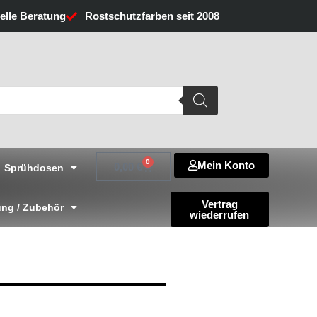
uelle Beratung
Rostschutzfarben seit 2008
0
Mein Konto
Warenkorb
0,00
€
Sprühdosen
Vertrag
ng / Zubehör
wiederrufen