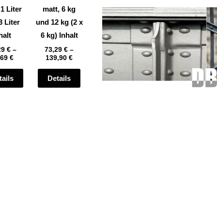
auf
auf
 1 Liter
matt, 6 kg
der
der
3 Liter
und 12 kg (2 x
te
Produktseite
Produktseite
halt
6 kg) Inhalt
gewählt
gewählt
29
€
–
73,29
€
–
,69
€
139,90
€
werden
werden
tails
Details