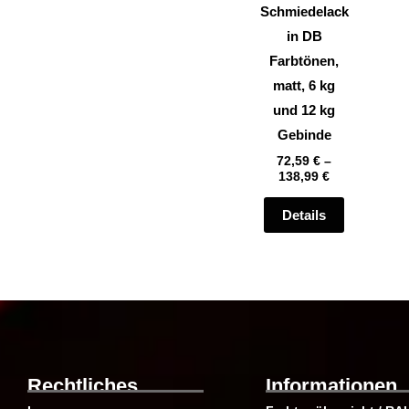
können
Schmiedelack
auf
in DB
der
Farbtönen,
Produktsei
matt, 6 kg
gewählt
und 12 kg
werden
Gebinde
72,59
€
–
138,99
€
Details
Rechtliches
Informationen