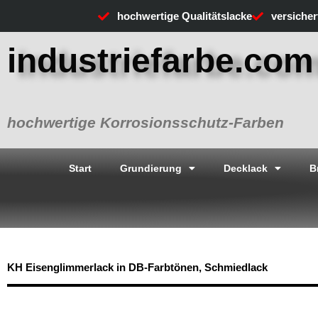
Zum
hochwertige Qualitätslacke
versiche
Inhalt
springen
industriefarbe.com
hochwertige Korrosionsschutz-Farben
Start
Grundierung
Decklack
B
KH Eisenglimmerlack in DB-Farbtönen, Schmiedlack