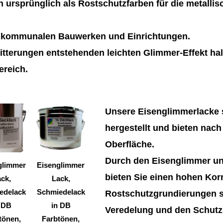
 ursprünglich als Rostschutzfarben für die metalli
n kommunalen Bauwerken und Einrichtungen.
tterungen entstehenden leichten Glimmer-Effekt hal
ereich.
Dieses
Dieses
Unsere Eisenglimmerlacke s
Produkt
Produkt
hergestellt und bieten nach
weist
weist
Oberfläche.
mehrere
mehrere
Durch den Eisenglimmer un
Varianten
Varianten
glimmer
Eisenglimmer
bieten Sie einen hohen Kor
auf.
auf.
ck,
Lack,
Die
Die
edelack
Schmiedelack
Rostschutzgrundierungen si
Optionen
Optionen
 DB
in DB
Veredelung und den Schutz 
können
können
tönen,
Farbtönen,