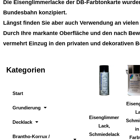
Die Eisenglimmerlacke der DB-Farbtonkarte wurden
Bundesbahn konzipiert.
Längst finden Sie aber auch Verwendung an viele
Durch Ihre markante Oberfläche und den nach Bewi
vermehrt Einzug in den privaten und dekorativen B
Kategorien
Dieses
Produkt
weist
Start
mehrere
Varianten
Eisen
Grundierung
auf.
La
Eisenglimmer
Die
Schmi
Decklack
Lack,
Optionen
in
Schmiedelack
können
Brantho-Korrux /
Farb