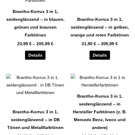
mehrere
mehrere
Varianten
Varianten
Brantho-Korrux 3 in 1,
auf.
auf.
seidenglänzend – in blauen,
Brantho-Korrux 3 in 1,
Die
Die
grünen und braunen
seidenglänzend – in gelben,
Optionen
Optionen
Farbtönen
orange und roten Farbtönen
können
können
23,99
€
–
205,99
€
21,90
€
–
205,99
€
auf
auf
der
der
Details
Details
Produktseite
Produktseite
gewählt
gewählt
werden
werden
Dieses
Dieses
Produkt
Produkt
weist
weist
Brantho-Korrux 3 in 1,
mehrere
mehrere
seidenglänzend – in
Varianten
Varianten
Brantho-Korrux 3 in 1,
Hersteller Farbtönen (z. B.
auf.
auf.
seidenglänzend – in DB
Merceds Benz, Iveco und
Die
Die
Tönen und Metallfarbtönen
andere)
Optionen
Optionen