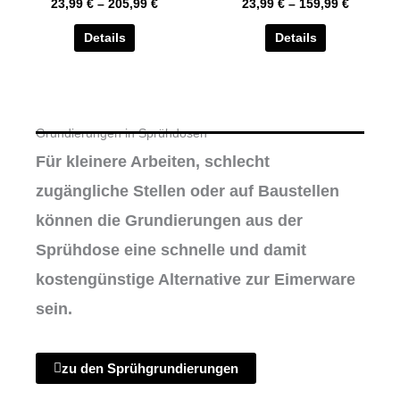
23,99
€
–
205,99
€
23,99
€
–
159,99
€
können
können
auf
auf
Details
Details
der
der
Produktseite
Produktseite
gewählt
gewählt
werden
werden
Grundierungen in Sprühdosen
Für kleinere Arbeiten, schlecht
zugängliche Stellen oder auf Baustellen
können die Grundierungen aus der
Sprühdose eine schnelle und damit
kostengünstige Alternative zur Eimerware
sein.
zu den Sprühgrundierungen