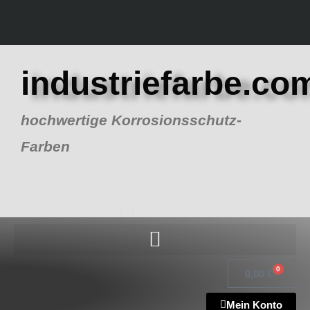
Zum
Inhalt
springen
industriefarbe.co
hochwertige Korrosionsschutz-
Farben
0
Warenk
0,00
€
Mein Konto