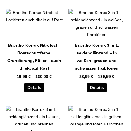
auf
auf
der
der
Dieses
Dieses
Produktseite
Produktseite
Produkt
Produkt
gewählt
gewählt
weist
weist
werden
werden
mehrere
mehrere
Varianten
Varianten
Brantho-Korrux Nitrofest –
Brantho-Korrux 3 in 1,
auf.
auf.
Rostschutzfarbe,
seidenglänzend – in
Die
Die
Grundierung, Füller – auch
weißen, grauen und
Optionen
Optionen
direkt auf Rost
schwarzen Farbtönen
können
können
19,99
€
–
160,00
€
23,99
€
–
139,59
€
auf
auf
der
der
Details
Details
Produktseite
Produktseite
gewählt
gewählt
werden
werden
Dieses
Dieses
Produkt
Produkt
weist
weist