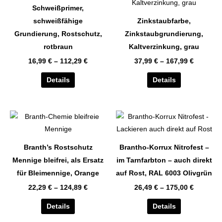
weist
weist
Schweißprimer,
mehrere
mehrere
schweißfähige
Zinkstaubfarbe,
Varianten
Varianten
Grundierung, Rostschutz,
Zinkstaubgrundierung,
auf.
auf.
rotbraun
Kaltverzinkung, grau
Die
Die
16,99
€
–
112,29
€
37,99
€
–
167,99
€
Optionen
Optionen
können
können
Details
Details
auf
auf
der
der
Produktseite
Produktseite
Dieses
Dieses
gewählt
gewählt
Produkt
Produkt
werden
werden
weist
weist
Branth’s Rostschutz
Brantho-Korrux Nitrofest –
mehrere
mehrere
Mennige bleifrei, als Ersatz
im Tarnfarbton – auch direkt
Varianten
Varianten
für Bleimennige, Orange
auf Rost, RAL 6003 Olivgrün
auf.
auf.
22,29
€
–
124,89
€
26,49
€
–
175,00
€
Die
Die
Optionen
Optionen
Details
Details
können
können