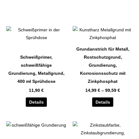
Dieses
Produkt
weist
Grundanstrich für Metall,
mehrere
Schweißprimer,
Rostschutzgrund,
Varianten
schweißfähige
Grundierung,
auf.
Grundierung, Metallgrund,
Korrosionsschutz mit
Die
400 ml Sprühdose
Zinkphosphat
Optionen
11,90
€
14,99
€
–
99,59
€
können
auf
Details
Details
der
Produktseite
gewählt
Dieses
Dieses
werden
Produkt
Produkt