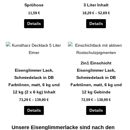
auf.
auf.
Sprühose
3 Liter Inhalt
Die
Die
11,59
€
18,29
€
–
52,69
€
Optionen
Optionen
können
können
Details
Details
auf
auf
der
der
Dieses
Dieses
Produktseite
Produktseite
Produkt
Produkt
gewählt
gewählt
weist
weist
werden
werden
2in1 Einschicht
mehrere
mehrere
Eisenglimmer Lack,
Eisenglimmer Lack,
Varianten
Varianten
Schmiedelack in DB
Schmiedelack in DB
auf.
auf.
Farbtönen, matt, 6 kg und
Farbtönen, matt, 6 kg und
Die
Die
12 kg (2 x 6 kg) Inhalt
12 kg Gebinde
Optionen
Optionen
73,29
€
–
139,90
€
72,59
€
–
138,99
€
können
können
auf
auf
Details
Details
der
der
Produktseite
Produktseite
Unsere Eisenglimmerlacke sind nach den