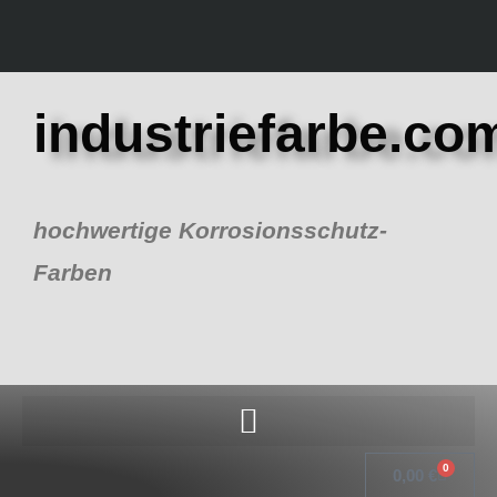
Zum
Inhalt
springen
industriefarbe.co
hochwertige Korrosionsschutz-
Farben
0
Warenk
0,00
€