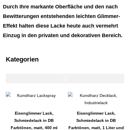
Durch Ihre markante Oberfläche und den nach
Bewitterungen entstehenden leichten Glimmer-
Effekt halten diese Lacke heute auch vermehrt
Einzug in den privaten und dekorativen Bereich.
Kategorien
Dieses
Dieses
Produkt
Produkt
weist
weist
Eisenglimmer Lack,
Eisenglimmer Lack,
mehrere
mehrere
Schmiedelack in DB
Schmiedelack in DB
Varianten
Varianten
Farbtönen, matt, 400 ml
Farbtönen, matt, 1 Liter und