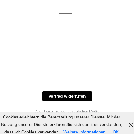
/ RAL-Töne
und
Allgemeine
Versand
Geschäftsbedingungen
Datenschutz
Zahlungsmöglichkeiten
Widerrufsbelehrung
Versandbedingungen
© 2023 industriefarbe.com - Onlinehandel für
Qualitätslacke, Rheinberger Handel, Rheinfeld 16,
47495 Rheinberg Tel.: 02843-923904, E-Mail:
info@industriefarbe.com
Vertrag widerrufen
Alle Preise inkl. der gesetzlichen MwSt.
Cookies erleichtern die Bereitstellung unserer Dienste. Mit der
Nutzung unserer Dienste erklären Sie sich damit einverstanden,
dass wir Cookies verwenden.
Weitere Informationen
OK