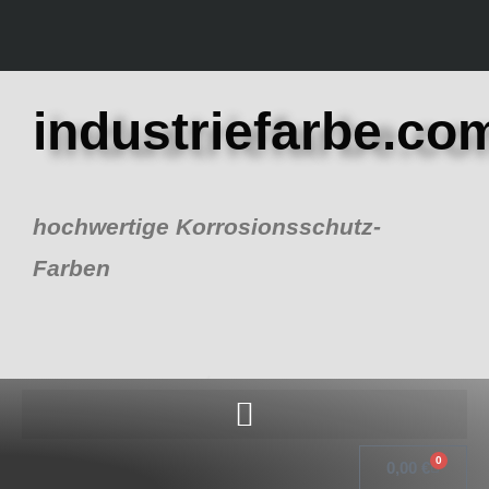
Zum
Inhalt
springen
industriefarbe.co
hochwertige Korrosionsschutz-
Farben
0
Warenk
0,00
€