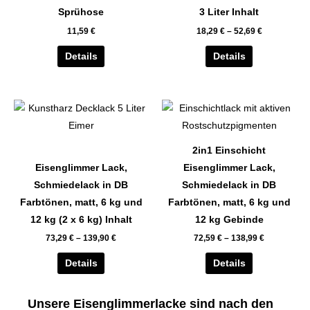
auf.
auf.
Sprühose
3 Liter Inhalt
Die
Die
11,59
€
18,29
€
–
52,69
€
Optionen
Optionen
können
können
Details
Details
auf
auf
der
der
Dieses
Dieses
Produktseite
Produktseite
Produkt
Produkt
gewählt
gewählt
weist
weist
werden
werden
2in1 Einschicht
mehrere
mehrere
Eisenglimmer Lack,
Eisenglimmer Lack,
Varianten
Varianten
Schmiedelack in DB
Schmiedelack in DB
auf.
auf.
Farbtönen, matt, 6 kg und
Farbtönen, matt, 6 kg und
Die
Die
12 kg (2 x 6 kg) Inhalt
12 kg Gebinde
Optionen
Optionen
73,29
€
–
139,90
€
72,59
€
–
138,99
€
können
können
auf
auf
Details
Details
der
der
Produktseite
Produktseite
Unsere Eisenglimmerlacke sind nach den