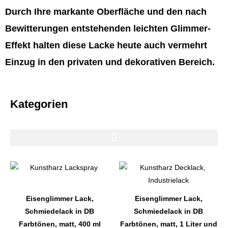
Durch Ihre markante Oberfläche und den nach
Bewitterungen entstehenden leichten Glimmer-
Effekt halten diese Lacke heute auch vermehrt
Einzug in den privaten und dekorativen Bereich.
Kategorien
Dieses
Dieses
Produkt
Produkt
weist
weist
Eisenglimmer Lack,
Eisenglimmer Lack,
mehrere
mehrere
Schmiedelack in DB
Schmiedelack in DB
Varianten
Varianten
Farbtönen, matt, 400 ml
Farbtönen, matt, 1 Liter und