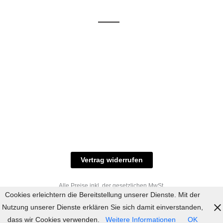
/ RAL-Töne
und
Allgemeine
Versand
Geschäftsbedingungen
Datenschutz
Zahlungsmöglichkeiten
Widerrufsbelehrung
Versandbedingungen
© 2023 industriefarbe.com - Onlinehandel für
Qualitätslacke, Rheinberger Handel, Rheinfeld 16,
47495 Rheinberg Tel.: 02843-923904, E-Mail:
info@industriefarbe.com
Vertrag widerrufen
Alle Preise inkl. der gesetzlichen MwSt.
Cookies erleichtern die Bereitstellung unserer Dienste. Mit der
Nutzung unserer Dienste erklären Sie sich damit einverstanden,
dass wir Cookies verwenden.
Weitere Informationen
OK