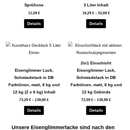
auf.
auf.
Sprühose
3 Liter Inhalt
Die
Die
11,59
€
18,29
€
–
52,69
€
Optionen
Optionen
können
können
Details
Details
auf
auf
der
der
Dieses
Dieses
Produktseite
Produktseite
Produkt
Produkt
gewählt
gewählt
weist
weist
werden
werden
2in1 Einschicht
mehrere
mehrere
Eisenglimmer Lack,
Eisenglimmer Lack,
Varianten
Varianten
Schmiedelack in DB
Schmiedelack in DB
auf.
auf.
Farbtönen, matt, 6 kg und
Farbtönen, matt, 6 kg und
Die
Die
12 kg (2 x 6 kg) Inhalt
12 kg Gebinde
Optionen
Optionen
73,29
€
–
139,90
€
72,59
€
–
138,99
€
können
können
auf
auf
Details
Details
der
der
Produktseite
Produktseite
Unsere Eisenglimmerlacke sind nach den