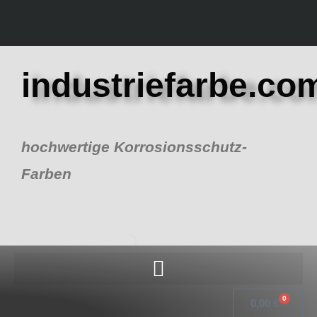
Zum
Inhalt
springen
industriefarbe.co
hochwertige Korrosionsschutz-
Farben
0
Warenk
0,00
€