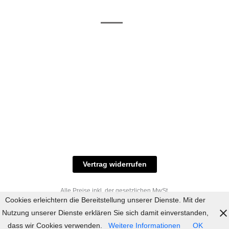
/ RAL-Töne
und
Allgemeine
Versand
Geschäftsbedingungen
Datenschutz
Zahlungsmöglichkeiten
Widerrufsbelehrung
Versandbedingungen
© 2023 industriefarbe.com - Onlinehandel für
Qualitätslacke, Rheinberger Handel, Rheinfeld 16,
47495 Rheinberg Tel.: 02843-923904, E-Mail:
info@industriefarbe.com
Vertrag widerrufen
Alle Preise inkl. der gesetzlichen MwSt.
Cookies erleichtern die Bereitstellung unserer Dienste. Mit der
Nutzung unserer Dienste erklären Sie sich damit einverstanden,
dass wir Cookies verwenden.
Weitere Informationen
OK