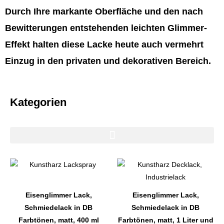
Durch Ihre markante Oberfläche und den nach
Bewitterungen entstehenden leichten Glimmer-
Effekt halten diese Lacke heute auch vermehrt
Einzug in den privaten und dekorativen Bereich.
Kategorien
Dieses
Dieses
Produkt
Produkt
weist
weist
Eisenglimmer Lack,
Eisenglimmer Lack,
mehrere
mehrere
Schmiedelack in DB
Schmiedelack in DB
Varianten
Varianten
Farbtönen, matt, 400 ml
Farbtönen, matt, 1 Liter und