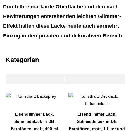
Durch Ihre markante Oberfläche und den nach
Bewitterungen entstehenden leichten Glimmer-
Effekt halten diese Lacke heute auch vermehrt
Einzug in den privaten und dekorativen Bereich.
Kategorien
Dieses
Dieses
Produkt
Produkt
weist
weist
Eisenglimmer Lack,
Eisenglimmer Lack,
mehrere
mehrere
Schmiedelack in DB
Schmiedelack in DB
Varianten
Varianten
Farbtönen, matt, 400 ml
Farbtönen, matt, 1 Liter und