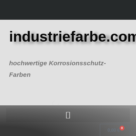
Zum
Inhalt
springen
industriefarbe.co
hochwertige Korrosionsschutz-
Farben
0
Warenk
0,00
€