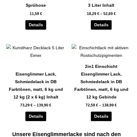
auf.
auf.
Sprühose
3 Liter Inhalt
Die
Die
11,59
€
18,29
€
–
52,69
€
Optionen
Optionen
können
können
Details
Details
auf
auf
der
der
Dieses
Dieses
Produktseite
Produktseite
Produkt
Produkt
gewählt
gewählt
weist
weist
werden
werden
2in1 Einschicht
mehrere
mehrere
Eisenglimmer Lack,
Eisenglimmer Lack,
Varianten
Varianten
Schmiedelack in DB
Schmiedelack in DB
auf.
auf.
Farbtönen, matt, 6 kg und
Farbtönen, matt, 6 kg und
Die
Die
12 kg (2 x 6 kg) Inhalt
12 kg Gebinde
Optionen
Optionen
73,29
€
–
139,90
€
72,59
€
–
138,99
€
können
können
auf
auf
Details
Details
der
der
Produktseite
Produktseite
Unsere Eisenglimmerlacke sind nach den