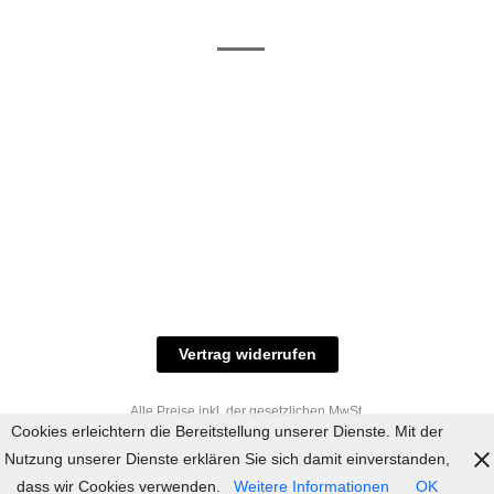
/ RAL-Töne
und
Allgemeine
Versand
Geschäftsbedingungen
Datenschutz
Zahlungsmöglichkeiten
Widerrufsbelehrung
Versandbedingungen
© 2023 industriefarbe.com - Onlinehandel für
Qualitätslacke, Rheinberger Handel, Rheinfeld 16,
47495 Rheinberg Tel.: 02843-923904, E-Mail:
info@industriefarbe.com
Vertrag widerrufen
Alle Preise inkl. der gesetzlichen MwSt.
Cookies erleichtern die Bereitstellung unserer Dienste. Mit der
Nutzung unserer Dienste erklären Sie sich damit einverstanden,
dass wir Cookies verwenden.
Weitere Informationen
OK