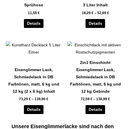
auf.
auf.
Sprühose
3 Liter Inhalt
Die
Die
11,59
€
18,29
€
–
52,69
€
Optionen
Optionen
können
können
Details
Details
auf
auf
der
der
Dieses
Dieses
Produktseite
Produktseite
Produkt
Produkt
gewählt
gewählt
weist
weist
werden
werden
2in1 Einschicht
mehrere
mehrere
Eisenglimmer Lack,
Eisenglimmer Lack,
Varianten
Varianten
Schmiedelack in DB
Schmiedelack in DB
auf.
auf.
Farbtönen, matt, 6 kg und
Farbtönen, matt, 6 kg und
Die
Die
12 kg (2 x 6 kg) Inhalt
12 kg Gebinde
Optionen
Optionen
73,29
€
–
139,90
€
72,59
€
–
138,99
€
können
können
auf
auf
Details
Details
der
der
Produktseite
Produktseite
Unsere Eisenglimmerlacke sind nach den