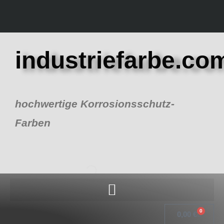
Zum
Inhalt
springen
industriefarbe.co
hochwertige Korrosionsschutz-
Farben
0
Warenk
0,00
€