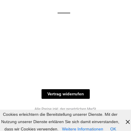
/ RAL-Töne
und
Allgemeine
Versand
Geschäftsbedingungen
Datenschutz
Zahlungsmöglichkeiten
Widerrufsbelehrung
Versandbedingungen
© 2023 industriefarbe.com - Onlinehandel für
Qualitätslacke, Rheinberger Handel, Rheinfeld 16,
47495 Rheinberg Tel.: 02843-923904, E-Mail:
info@industriefarbe.com
Vertrag widerrufen
Alle Preise inkl. der gesetzlichen MwSt.
Cookies erleichtern die Bereitstellung unserer Dienste. Mit der
Nutzung unserer Dienste erklären Sie sich damit einverstanden,
dass wir Cookies verwenden.
Weitere Informationen
OK