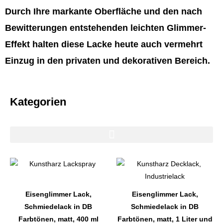
Durch Ihre markante Oberfläche und den nach
Bewitterungen entstehenden leichten Glimmer-
Effekt halten diese Lacke heute auch vermehrt
Einzug in den privaten und dekorativen Bereich.
Kategorien
Dieses
Dieses
Produkt
Produkt
weist
weist
Eisenglimmer Lack,
Eisenglimmer Lack,
mehrere
mehrere
Schmiedelack in DB
Schmiedelack in DB
Varianten
Varianten
Farbtönen, matt, 400 ml
Farbtönen, matt, 1 Liter und