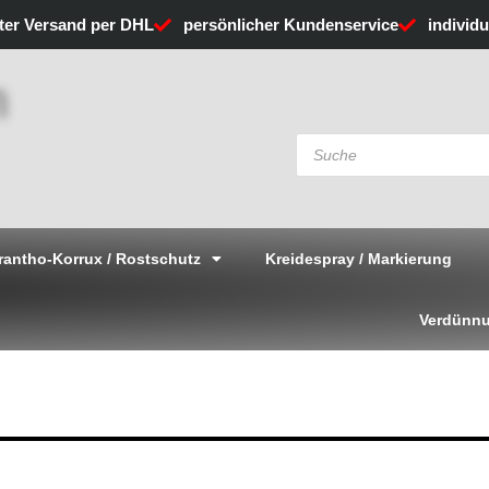
rter Versand per DHL
persönlicher Kundenservice
individ
Products
search
rantho-Korrux / Rostschutz
Kreidespray / Markierung
Verdünnu