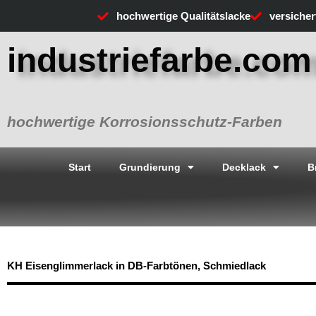
Zum
hochwertige Qualitätslacke
versiche
Inhalt
springen
industriefarbe.com
hochwertige Korrosionsschutz-Farben
Start
Grundierung
Decklack
B
KH Eisenglimmerlack in DB-Farbtönen, Schmiedlack