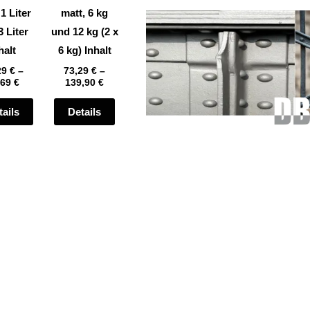
auf
auf
 1 Liter
matt, 6 kg
der
der
3 Liter
und 12 kg (2 x
te
Produktseite
Produktseite
halt
6 kg) Inhalt
gewählt
gewählt
29
€
–
73,29
€
–
,69
€
139,90
€
werden
werden
tails
Details