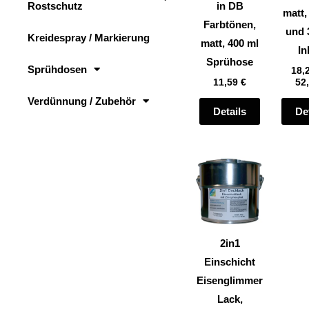
Rostschutz
in DB
auf
matt,
Farbtönen,
der
und 
Kreidespray / Markierung
matt, 400 ml
Produktsei
In
Sprühose
gewählt
Sprühdosen
18,
11,59
€
52
werden
Verdünnung / Zubehör
Details
De
Dieses
Produkt
weist
mehrere
Varianten
2in1
auf.
Einschicht
Die
Eisenglimmer
Optionen
Lack,