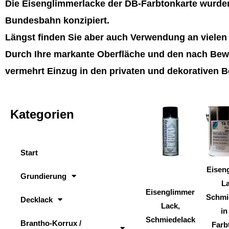
Die Eisenglimmerlacke der DB-Farbtonkarte wurden
Bundesbahn konzipiert.
Längst finden Sie aber auch Verwendung an viele
Durch Ihre markante Oberfläche und den nach Bewi
vermehrt Einzug in den privaten und dekorativen B
Kategorien
Dieses
Produkt
weist
Start
mehrere
Varianten
Eisen
Grundierung
auf.
La
Eisenglimmer
Die
Schmi
Decklack
Lack,
Optionen
in
Schmiedelack
können
Brantho-Korrux /
Farb