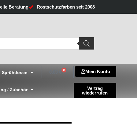
uelle Beratung
Rostschutzfarben seit 2008
0
Mein Konto
Warenkorb
0,00
€
Sprühdosen
Vertrag
ng / Zubehör
wiederrufen