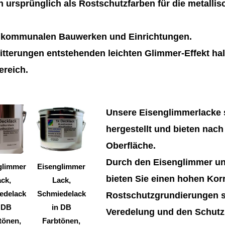
 ursprünglich als Rostschutzfarben für die metalli
n kommunalen Bauwerken und Einrichtungen.
tterungen entstehenden leichten Glimmer-Effekt hal
ereich.
Dieses
Dieses
Unsere Eisenglimmerlacke s
Produkt
Produkt
hergestellt und bieten nach
weist
weist
Oberfläche.
mehrere
mehrere
Durch den Eisenglimmer un
Varianten
Varianten
glimmer
Eisenglimmer
bieten Sie einen hohen Kor
auf.
auf.
ck,
Lack,
Die
Die
edelack
Schmiedelack
Rostschutzgrundierungen si
Optionen
Optionen
 DB
in DB
Veredelung und den Schutz 
können
können
tönen,
Farbtönen,