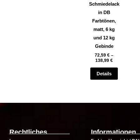
können
Schmiedelack
auf
in DB
der
Farbtönen,
Produktsei
matt, 6 kg
gewählt
und 12 kg
werden
Gebinde
72,59
€
–
138,99
€
Details
Rechtliches
Informationen