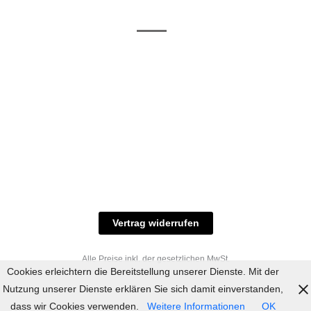
/ RAL-Töne
und
Allgemeine
Versand
Geschäftsbedingungen
Datenschutz
Zahlungsmöglichkeiten
Widerrufsbelehrung
Versandbedingungen
© 2023 industriefarbe.com - Onlinehandel für
Qualitätslacke, Rheinberger Handel, Rheinfeld 16,
47495 Rheinberg Tel.: 02843-923904, E-Mail:
info@industriefarbe.com
Vertrag widerrufen
Alle Preise inkl. der gesetzlichen MwSt.
Cookies erleichtern die Bereitstellung unserer Dienste. Mit der
Nutzung unserer Dienste erklären Sie sich damit einverstanden,
dass wir Cookies verwenden.
Weitere Informationen
OK