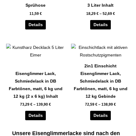
auf.
auf.
Sprühose
3 Liter Inhalt
Die
Die
11,59
€
18,29
€
–
52,69
€
Optionen
Optionen
können
können
Details
Details
auf
auf
der
der
Dieses
Dieses
Produktseite
Produktseite
Produkt
Produkt
gewählt
gewählt
weist
weist
werden
werden
2in1 Einschicht
mehrere
mehrere
Eisenglimmer Lack,
Eisenglimmer Lack,
Varianten
Varianten
Schmiedelack in DB
Schmiedelack in DB
auf.
auf.
Farbtönen, matt, 6 kg und
Farbtönen, matt, 6 kg und
Die
Die
12 kg (2 x 6 kg) Inhalt
12 kg Gebinde
Optionen
Optionen
73,29
€
–
139,90
€
72,59
€
–
138,99
€
können
können
auf
auf
Details
Details
der
der
Produktseite
Produktseite
Unsere Eisenglimmerlacke sind nach den