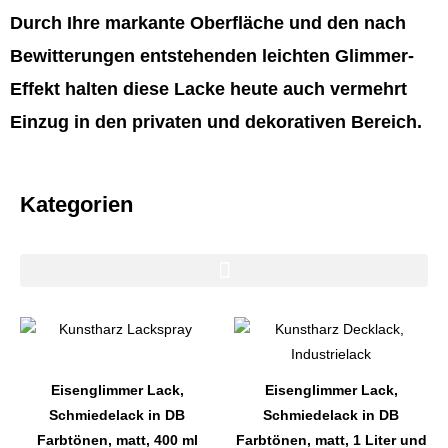
Durch Ihre markante Oberfläche und den nach
Bewitterungen entstehenden leichten Glimmer-
Effekt halten diese Lacke heute auch vermehrt
Einzug in den privaten und dekorativen Bereich.
Kategorien
Dieses
Dieses
Produkt
Produkt
weist
weist
Eisenglimmer Lack,
Eisenglimmer Lack,
mehrere
mehrere
Schmiedelack in DB
Schmiedelack in DB
Varianten
Varianten
Farbtönen, matt, 400 ml
Farbtönen, matt, 1 Liter und