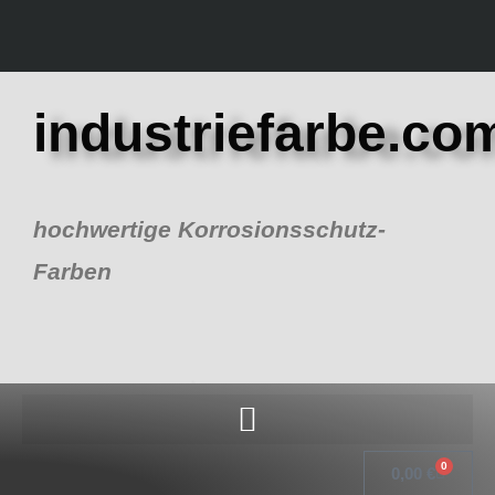
Zum
Inhalt
springen
industriefarbe.co
hochwertige Korrosionsschutz-
Farben
0
Warenk
0,00
€