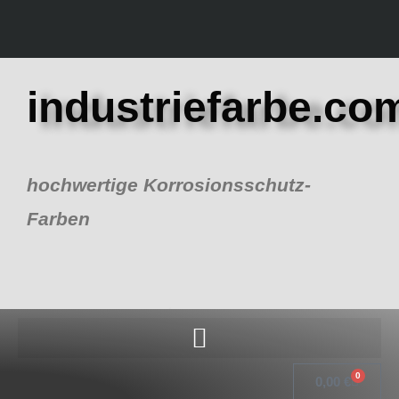
Zum
Inhalt
springen
industriefarbe.co
hochwertige Korrosionsschutz-
Farben
0
Warenk
0,00
€