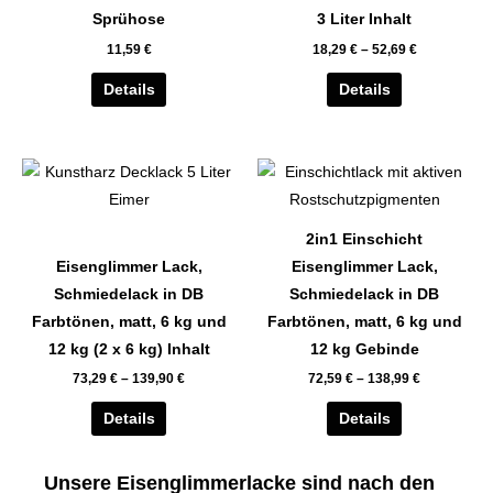
auf.
auf.
Sprühose
3 Liter Inhalt
Die
Die
11,59
€
18,29
€
–
52,69
€
Optionen
Optionen
können
können
Details
Details
auf
auf
der
der
Dieses
Dieses
Produktseite
Produktseite
Produkt
Produkt
gewählt
gewählt
weist
weist
werden
werden
2in1 Einschicht
mehrere
mehrere
Eisenglimmer Lack,
Eisenglimmer Lack,
Varianten
Varianten
Schmiedelack in DB
Schmiedelack in DB
auf.
auf.
Farbtönen, matt, 6 kg und
Farbtönen, matt, 6 kg und
Die
Die
12 kg (2 x 6 kg) Inhalt
12 kg Gebinde
Optionen
Optionen
73,29
€
–
139,90
€
72,59
€
–
138,99
€
können
können
auf
auf
Details
Details
der
der
Produktseite
Produktseite
Unsere Eisenglimmerlacke sind nach den