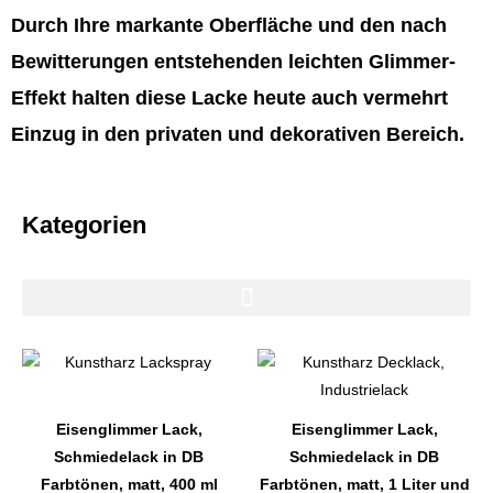
Durch Ihre markante Oberfläche und den nach
Bewitterungen entstehenden leichten Glimmer-
Effekt halten diese Lacke heute auch vermehrt
Einzug in den privaten und dekorativen Bereich.
Kategorien
Dieses
Dieses
Produkt
Produkt
weist
weist
Eisenglimmer Lack,
Eisenglimmer Lack,
mehrere
mehrere
Schmiedelack in DB
Schmiedelack in DB
Varianten
Varianten
Farbtönen, matt, 400 ml
Farbtönen, matt, 1 Liter und