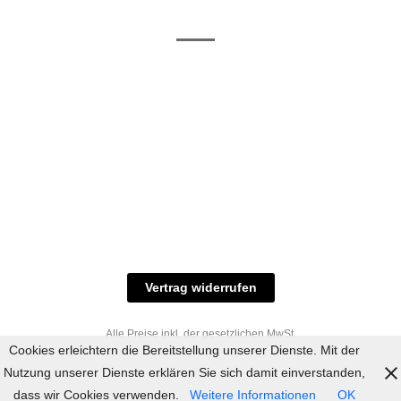
/ RAL-Töne
und
Allgemeine
Versand
Geschäftsbedingungen
Datenschutz
Zahlungsmöglichkeiten
Widerrufsbelehrung
Versandbedingungen
© 2023 industriefarbe.com - Onlinehandel für
Qualitätslacke, Rheinberger Handel, Rheinfeld 16,
47495 Rheinberg Tel.: 02843-923904, E-Mail:
info@industriefarbe.com
Vertrag widerrufen
Alle Preise inkl. der gesetzlichen MwSt.
Cookies erleichtern die Bereitstellung unserer Dienste. Mit der
Nutzung unserer Dienste erklären Sie sich damit einverstanden,
dass wir Cookies verwenden.
Weitere Informationen
OK