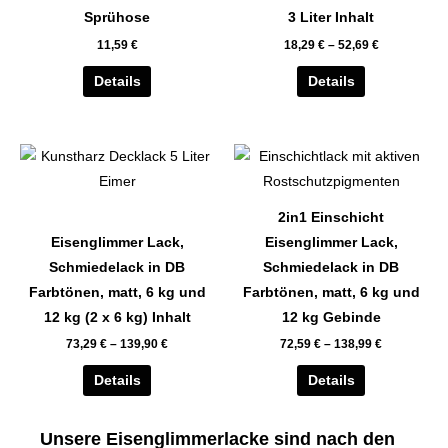
auf.
auf.
Sprühose
3 Liter Inhalt
Die
Die
11,59
€
18,29
€
–
52,69
€
Optionen
Optionen
können
können
Details
Details
auf
auf
der
der
Dieses
Dieses
Produktseite
Produktseite
Produkt
Produkt
gewählt
gewählt
weist
weist
werden
werden
2in1 Einschicht
mehrere
mehrere
Eisenglimmer Lack,
Eisenglimmer Lack,
Varianten
Varianten
Schmiedelack in DB
Schmiedelack in DB
auf.
auf.
Farbtönen, matt, 6 kg und
Farbtönen, matt, 6 kg und
Die
Die
12 kg (2 x 6 kg) Inhalt
12 kg Gebinde
Optionen
Optionen
73,29
€
–
139,90
€
72,59
€
–
138,99
€
können
können
auf
auf
Details
Details
der
der
Produktseite
Produktseite
Unsere Eisenglimmerlacke sind nach den