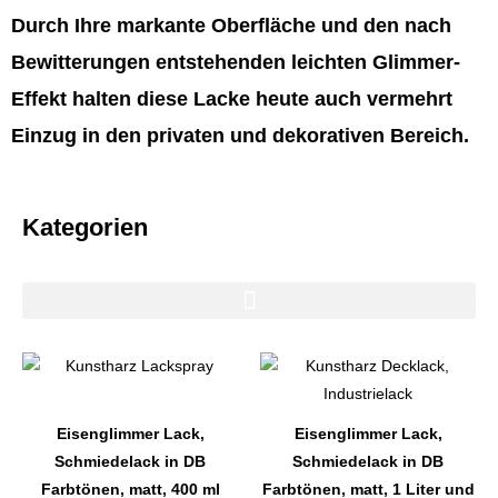
Durch Ihre markante Oberfläche und den nach
Bewitterungen entstehenden leichten Glimmer-
Effekt halten diese Lacke heute auch vermehrt
Einzug in den privaten und dekorativen Bereich.
Kategorien
Dieses
Dieses
Produkt
Produkt
weist
weist
Eisenglimmer Lack,
Eisenglimmer Lack,
mehrere
mehrere
Schmiedelack in DB
Schmiedelack in DB
Varianten
Varianten
Farbtönen, matt, 400 ml
Farbtönen, matt, 1 Liter und