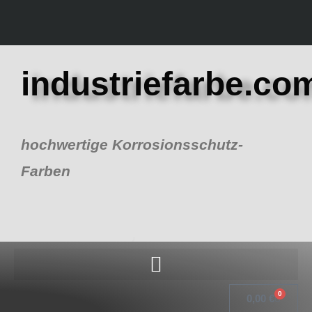
Zum
Inhalt
springen
industriefarbe.co
hochwertige Korrosionsschutz-
Farben
0
Warenk
0,00
€