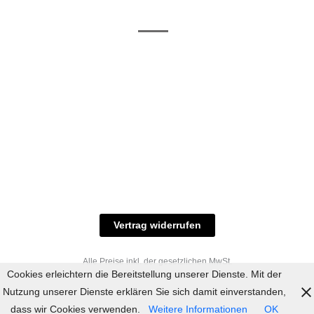
/ RAL-Töne
und
Allgemeine
Versand
Geschäftsbedingungen
Datenschutz
Zahlungsmöglichkeiten
Widerrufsbelehrung
Versandbedingungen
© 2023 industriefarbe.com - Onlinehandel für
Qualitätslacke, Rheinberger Handel, Rheinfeld 16,
47495 Rheinberg Tel.: 02843-923904, E-Mail:
info@industriefarbe.com
Vertrag widerrufen
Alle Preise inkl. der gesetzlichen MwSt.
Cookies erleichtern die Bereitstellung unserer Dienste. Mit der
Nutzung unserer Dienste erklären Sie sich damit einverstanden,
dass wir Cookies verwenden.
Weitere Informationen
OK