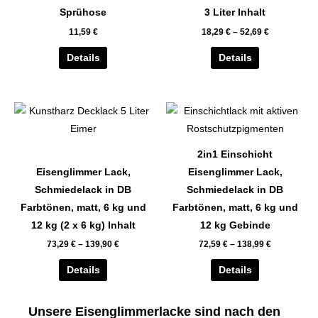
auf.
auf.
Sprühose
3 Liter Inhalt
Die
Die
11,59
€
18,29
€
–
52,69
€
Optionen
Optionen
können
können
Details
Details
auf
auf
der
der
Dieses
Dieses
Produktseite
Produktseite
Produkt
Produkt
gewählt
gewählt
weist
weist
werden
werden
2in1 Einschicht
mehrere
mehrere
Eisenglimmer Lack,
Eisenglimmer Lack,
Varianten
Varianten
Schmiedelack in DB
Schmiedelack in DB
auf.
auf.
Farbtönen, matt, 6 kg und
Farbtönen, matt, 6 kg und
Die
Die
12 kg (2 x 6 kg) Inhalt
12 kg Gebinde
Optionen
Optionen
73,29
€
–
139,90
€
72,59
€
–
138,99
€
können
können
auf
auf
Details
Details
der
der
Produktseite
Produktseite
Unsere Eisenglimmerlacke sind nach den