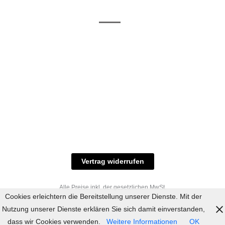
/ RAL-Töne
und
Allgemeine
Versand
Geschäftsbedingungen
Datenschutz
Zahlungsmöglichkeiten
Widerrufsbelehrung
Versandbedingungen
© 2023 industriefarbe.com - Onlinehandel für
Qualitätslacke, Rheinberger Handel, Rheinfeld 16,
47495 Rheinberg Tel.: 02843-923904, E-Mail:
info@industriefarbe.com
Vertrag widerrufen
Alle Preise inkl. der gesetzlichen MwSt.
Cookies erleichtern die Bereitstellung unserer Dienste. Mit der
Nutzung unserer Dienste erklären Sie sich damit einverstanden,
dass wir Cookies verwenden.
Weitere Informationen
OK