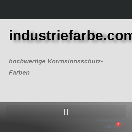
Zum
Inhalt
springen
industriefarbe.co
hochwertige Korrosionsschutz-
Farben
0
Warenk
0,00
€