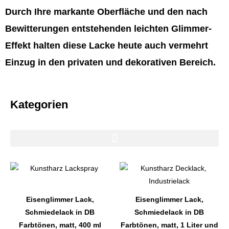
Durch Ihre markante Oberfläche und den nach
Bewitterungen entstehenden leichten Glimmer-
Effekt halten diese Lacke heute auch vermehrt
Einzug in den privaten und dekorativen Bereich.
Kategorien
Dieses
Dieses
Produkt
Produkt
weist
weist
Eisenglimmer Lack,
Eisenglimmer Lack,
mehrere
mehrere
Schmiedelack in DB
Schmiedelack in DB
Varianten
Varianten
Farbtönen, matt, 400 ml
Farbtönen, matt, 1 Liter und