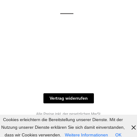
/ RAL-Töne
und
Allgemeine
Versand
Geschäftsbedingungen
Datenschutz
Zahlungsmöglichkeiten
Widerrufsbelehrung
Versandbedingungen
© 2023 industriefarbe.com - Onlinehandel für
Qualitätslacke, Rheinberger Handel, Rheinfeld 16,
47495 Rheinberg Tel.: 02843-923904, E-Mail:
info@industriefarbe.com
Vertrag widerrufen
Alle Preise inkl. der gesetzlichen MwSt.
Cookies erleichtern die Bereitstellung unserer Dienste. Mit der
Nutzung unserer Dienste erklären Sie sich damit einverstanden,
dass wir Cookies verwenden.
Weitere Informationen
OK