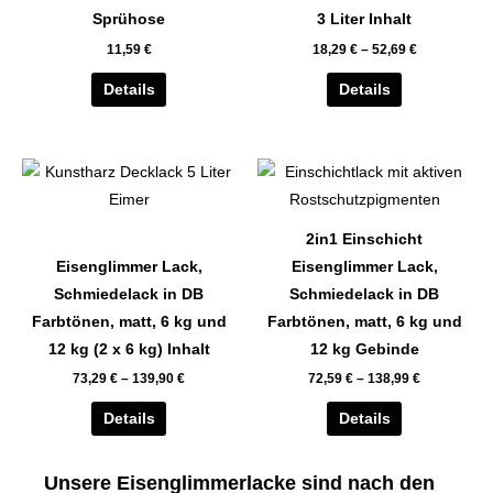
auf.
auf.
Sprühose
3 Liter Inhalt
Die
Die
11,59
€
18,29
€
–
52,69
€
Optionen
Optionen
können
können
Details
Details
auf
auf
der
der
Dieses
Dieses
Produktseite
Produktseite
Produkt
Produkt
gewählt
gewählt
weist
weist
werden
werden
2in1 Einschicht
mehrere
mehrere
Eisenglimmer Lack,
Eisenglimmer Lack,
Varianten
Varianten
Schmiedelack in DB
Schmiedelack in DB
auf.
auf.
Farbtönen, matt, 6 kg und
Farbtönen, matt, 6 kg und
Die
Die
12 kg (2 x 6 kg) Inhalt
12 kg Gebinde
Optionen
Optionen
73,29
€
–
139,90
€
72,59
€
–
138,99
€
können
können
auf
auf
Details
Details
der
der
Produktseite
Produktseite
Unsere Eisenglimmerlacke sind nach den