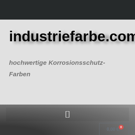
Zum
Inhalt
springen
industriefarbe.co
hochwertige Korrosionsschutz-
Farben
0
Warenk
0,00
€