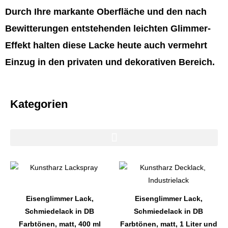
Durch Ihre markante Oberfläche und den nach
Bewitterungen entstehenden leichten Glimmer-
Effekt halten diese Lacke heute auch vermehrt
Einzug in den privaten und dekorativen Bereich.
Kategorien
Dieses
Dieses
Produkt
Produkt
weist
weist
Eisenglimmer Lack,
Eisenglimmer Lack,
mehrere
mehrere
Schmiedelack in DB
Schmiedelack in DB
Varianten
Varianten
Farbtönen, matt, 400 ml
Farbtönen, matt, 1 Liter und