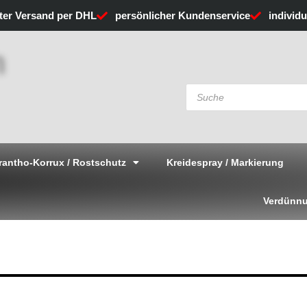
rter Versand per DHL
persönlicher Kundenservice
individ
Products
search
rantho-Korrux / Rostschutz
Kreidespray / Markierung
Verdünnu