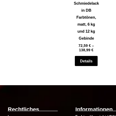
können
Schmiedelack
auf
in DB
der
Farbtönen,
Produktsei
matt, 6 kg
gewählt
und 12 kg
werden
Gebinde
72,59
€
–
138,99
€
Details
Rechtliches
Informationen