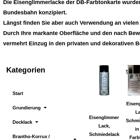
Die Eisenglimmerlacke der DB-Farbtonkarte wurden
Bundesbahn konzipiert.
Längst finden Sie aber auch Verwendung an viele
Durch Ihre markante Oberfläche und den nach Bewi
vermehrt Einzug in den privaten und dekorativen B
Kategorien
Dieses
Produkt
weist
Start
mehrere
Varianten
Eisen
Grundierung
auf.
La
Eisenglimmer
Die
Schmi
Decklack
Lack,
Optionen
in
Schmiedelack
können
Brantho-Korrux /
Farb