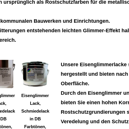
 ursprünglich als Rostschutzfarben für die metalli
n kommunalen Bauwerken und Einrichtungen.
tterungen entstehenden leichten Glimmer-Effekt hal
ereich.
Dieses
Dieses
Unsere Eisenglimmerlacke s
Produkt
Produkt
hergestellt und bieten nach
weist
weist
Oberfläche.
mehrere
mehrere
Durch den Eisenglimmer un
Varianten
Varianten
glimmer
Eisenglimmer
bieten Sie einen hohen Kor
auf.
auf.
ck,
Lack,
Die
Die
edelack
Schmiedelack
Rostschutzgrundierungen si
Optionen
Optionen
 DB
in DB
Veredelung und den Schutz 
können
können
tönen,
Farbtönen,