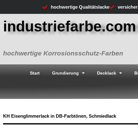
Zum
hochwertige Qualitätslacke
versiche
Inhalt
springen
industriefarbe.com
hochwertige Korrosionsschutz-Farben
Start
Grundierung
Decklack
B
KH Eisenglimmerlack in DB-Farbtönen, Schmiedlack