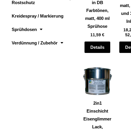
Rostschutz
in DB
auf
matt,
Farbtönen,
der
und 
Kreidespray / Markierung
matt, 400 ml
Produktsei
In
Sprühose
gewählt
Sprühdosen
18,
11,59
€
52
werden
Verdünnung / Zubehör
Details
De
Dieses
Produkt
weist
mehrere
Varianten
2in1
auf.
Einschicht
Die
Eisenglimmer
Optionen
Lack,