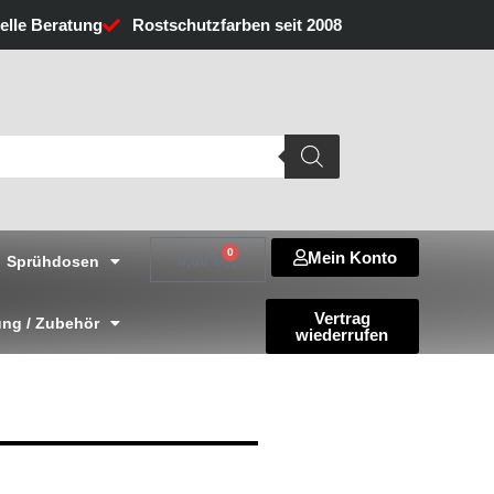
uelle Beratung
Rostschutzfarben seit 2008
0
Mein Konto
Warenkorb
0,00
€
Sprühdosen
Vertrag
ng / Zubehör
wiederrufen