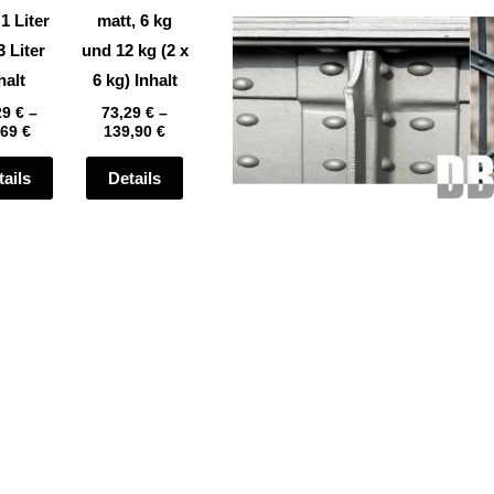
auf
auf
 1 Liter
matt, 6 kg
der
der
3 Liter
und 12 kg (2 x
te
Produktseite
Produktseite
halt
6 kg) Inhalt
gewählt
gewählt
29
€
–
73,29
€
–
,69
€
139,90
€
werden
werden
tails
Details