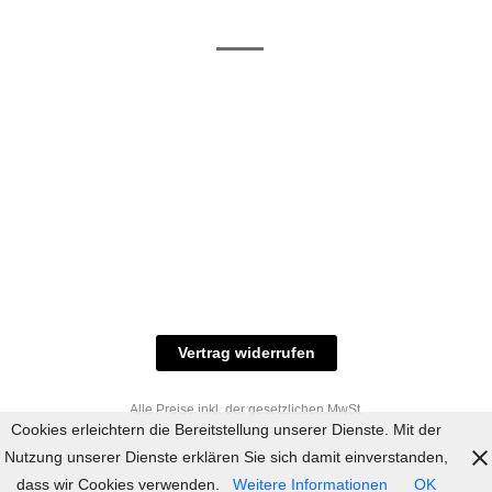
/ RAL-Töne
und
Allgemeine
Versand
Geschäftsbedingungen
Datenschutz
Zahlungsmöglichkeiten
Widerrufsbelehrung
Versandbedingungen
© 2023 industriefarbe.com - Onlinehandel für
Qualitätslacke, Rheinberger Handel, Rheinfeld 16,
47495 Rheinberg Tel.: 02843-923904, E-Mail:
info@industriefarbe.com
Vertrag widerrufen
Alle Preise inkl. der gesetzlichen MwSt.
Cookies erleichtern die Bereitstellung unserer Dienste. Mit der
Nutzung unserer Dienste erklären Sie sich damit einverstanden,
dass wir Cookies verwenden.
Weitere Informationen
OK