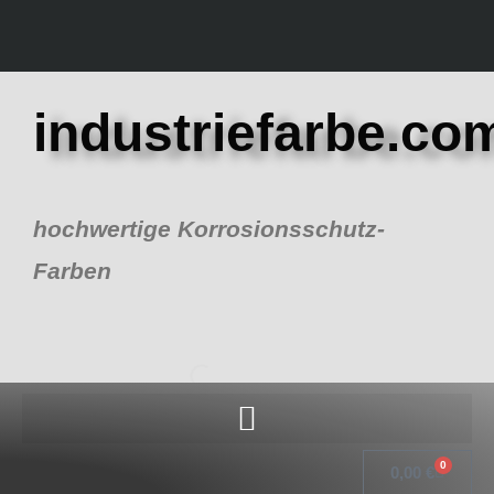
Zum
Inhalt
springen
industriefarbe.co
hochwertige Korrosionsschutz-
Farben
0
Warenk
0,00
€