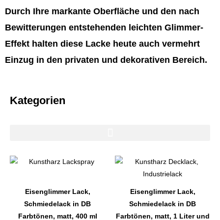
Durch Ihre markante Oberfläche und den nach
Bewitterungen entstehenden leichten Glimmer-
Effekt halten diese Lacke heute auch vermehrt
Einzug in den privaten und dekorativen Bereich.
Kategorien
Dieses
Dieses
Produkt
Produkt
weist
weist
Eisenglimmer Lack,
Eisenglimmer Lack,
mehrere
mehrere
Schmiedelack in DB
Schmiedelack in DB
Varianten
Varianten
Farbtönen, matt, 400 ml
Farbtönen, matt, 1 Liter und