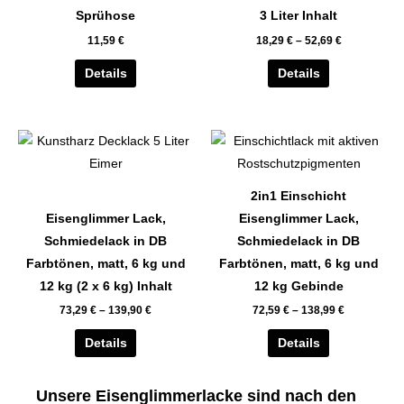
auf.
auf.
Sprühose
3 Liter Inhalt
Die
Die
11,59
€
18,29
€
–
52,69
€
Optionen
Optionen
können
können
Details
Details
auf
auf
der
der
Dieses
Dieses
Produktseite
Produktseite
Produkt
Produkt
gewählt
gewählt
weist
weist
werden
werden
2in1 Einschicht
mehrere
mehrere
Eisenglimmer Lack,
Eisenglimmer Lack,
Varianten
Varianten
Schmiedelack in DB
Schmiedelack in DB
auf.
auf.
Farbtönen, matt, 6 kg und
Farbtönen, matt, 6 kg und
Die
Die
12 kg (2 x 6 kg) Inhalt
12 kg Gebinde
Optionen
Optionen
73,29
€
–
139,90
€
72,59
€
–
138,99
€
können
können
auf
auf
Details
Details
der
der
Produktseite
Produktseite
Unsere Eisenglimmerlacke sind nach den