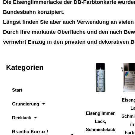
Die Eisenglimmerlacke der DB-Farbtonkarte wurden
Bundesbahn konzipiert.
Längst finden Sie aber auch Verwendung an viele
Durch Ihre markante Oberfläche und den nach Bewi
vermehrt Einzug in den privaten und dekorativen B
Kategorien
Dieses
Produkt
weist
Start
mehrere
Varianten
Eisen
Grundierung
auf.
La
Eisenglimmer
Die
Schmi
Decklack
Lack,
Optionen
in
Schmiedelack
können
Brantho-Korrux /
Farb