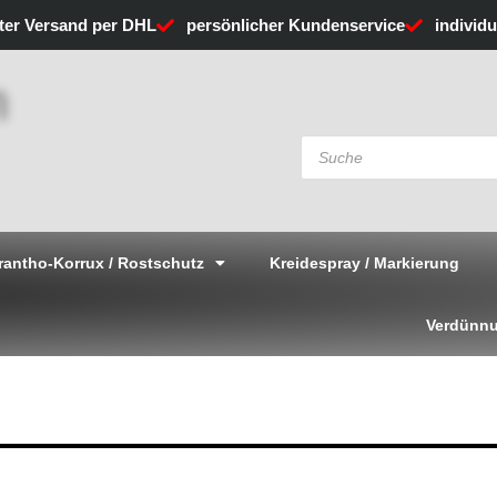
rter Versand per DHL
persönlicher Kundenservice
individ
Products
search
rantho-Korrux / Rostschutz
Kreidespray / Markierung
Verdünnu