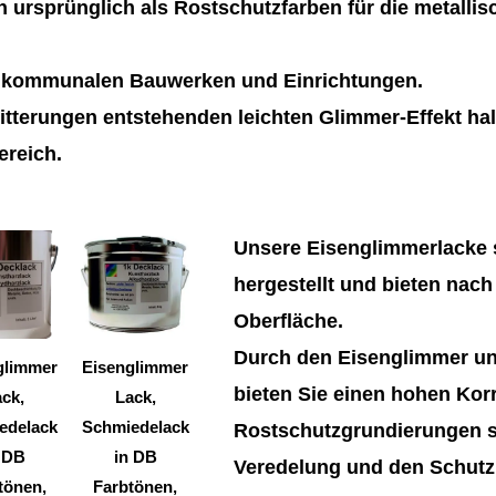
 ursprünglich als Rostschutzfarben für die metalli
n kommunalen Bauwerken und Einrichtungen.
tterungen entstehenden leichten Glimmer-Effekt hal
ereich.
Dieses
Dieses
Unsere Eisenglimmerlacke s
Produkt
Produkt
hergestellt und bieten nach
weist
weist
Oberfläche.
mehrere
mehrere
Durch den Eisenglimmer un
Varianten
Varianten
glimmer
Eisenglimmer
bieten Sie einen hohen Kor
auf.
auf.
ck,
Lack,
Die
Die
edelack
Schmiedelack
Rostschutzgrundierungen si
Optionen
Optionen
 DB
in DB
Veredelung und den Schutz 
können
können
tönen,
Farbtönen,