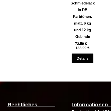
können
Schmiedelack
auf
in DB
der
Farbtönen,
Produktsei
matt, 6 kg
gewählt
und 12 kg
werden
Gebinde
72,59
€
–
138,99
€
Details
Rechtliches
Informationen