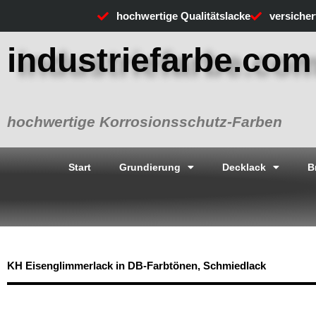
Zum
hochwertige Qualitätslacke
versiche
Inhalt
springen
industriefarbe.com
hochwertige Korrosionsschutz-Farben
Start
Grundierung
Decklack
B
KH Eisenglimmerlack in DB-Farbtönen, Schmiedlack