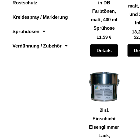
Rostschutz
in DB
auf
matt,
Farbtönen,
der
und 
Kreidespray / Markierung
matt, 400 ml
Produktsei
In
Sprühose
gewählt
Sprühdosen
18,
11,59
€
52
werden
Verdünnung / Zubehör
Details
De
Dieses
Produkt
weist
mehrere
Varianten
2in1
auf.
Einschicht
Die
Eisenglimmer
Optionen
Lack,