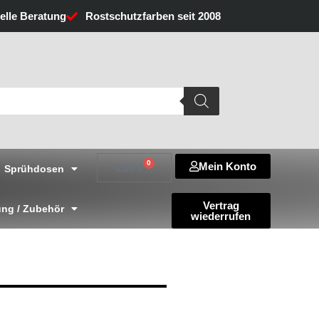
uelle Beratung
Rostschutzfarben seit 2008
0
Mein Konto
Warenkorb
0,00
€
Sprühdosen
Vertrag
ng / Zubehör
wiederrufen