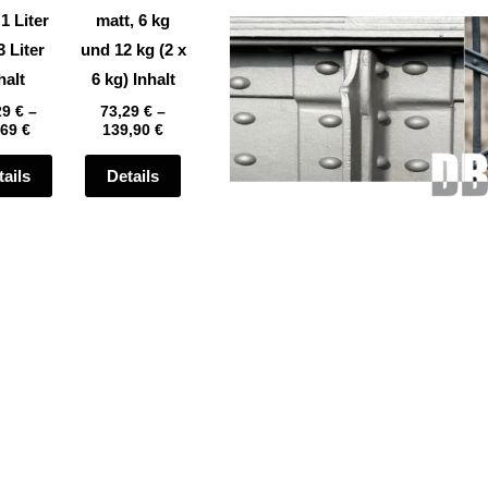
auf
auf
 1 Liter
matt, 6 kg
der
der
3 Liter
und 12 kg (2 x
te
Produktseite
Produktseite
halt
6 kg) Inhalt
gewählt
gewählt
29
€
–
73,29
€
–
,69
€
139,90
€
werden
werden
tails
Details