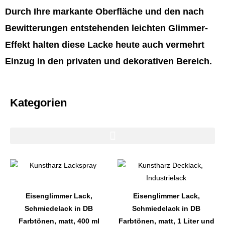
Durch Ihre markante Oberfläche und den nach
Bewitterungen entstehenden leichten Glimmer-
Effekt halten diese Lacke heute auch vermehrt
Einzug in den privaten und dekorativen Bereich.
Kategorien
Dieses
Dieses
Produkt
Produkt
weist
weist
Eisenglimmer Lack,
Eisenglimmer Lack,
mehrere
mehrere
Schmiedelack in DB
Schmiedelack in DB
Varianten
Varianten
Farbtönen, matt, 400 ml
Farbtönen, matt, 1 Liter und