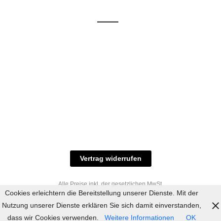
/ RAL-Töne
und
Allgemeine
Versand
Geschäftsbedingungen
Datenschutz
Zahlungsmöglichkeiten
Widerrufsbelehrung
Versandbedingungen
© 2023 industriefarbe.com - Onlinehandel für
Qualitätslacke, Rheinberger Handel, Rheinfeld 16,
47495 Rheinberg Tel.: 02843-923904, E-Mail:
info@industriefarbe.com
Vertrag widerrufen
Alle Preise inkl. der gesetzlichen MwSt.
Cookies erleichtern die Bereitstellung unserer Dienste. Mit der
Nutzung unserer Dienste erklären Sie sich damit einverstanden,
dass wir Cookies verwenden.
Weitere Informationen
OK