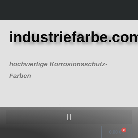
Zum
Inhalt
springen
industriefarbe.co
hochwertige Korrosionsschutz-
Farben
0
Warenk
0,00
€