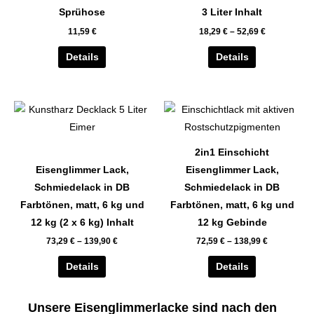
auf.
auf.
Sprühose
3 Liter Inhalt
Die
Die
11,59
€
18,29
€
–
52,69
€
Optionen
Optionen
können
können
Details
Details
auf
auf
der
der
Dieses
Dieses
Produktseite
Produktseite
Produkt
Produkt
gewählt
gewählt
weist
weist
werden
werden
2in1 Einschicht
mehrere
mehrere
Eisenglimmer Lack,
Eisenglimmer Lack,
Varianten
Varianten
Schmiedelack in DB
Schmiedelack in DB
auf.
auf.
Farbtönen, matt, 6 kg und
Farbtönen, matt, 6 kg und
Die
Die
12 kg (2 x 6 kg) Inhalt
12 kg Gebinde
Optionen
Optionen
73,29
€
–
139,90
€
72,59
€
–
138,99
€
können
können
auf
auf
Details
Details
der
der
Produktseite
Produktseite
Unsere Eisenglimmerlacke sind nach den