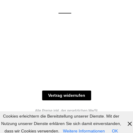
/ RAL-Töne
und
Allgemeine
Versand
Geschäftsbedingungen
Datenschutz
Zahlungsmöglichkeiten
Widerrufsbelehrung
Versandbedingungen
© 2023 industriefarbe.com - Onlinehandel für
Qualitätslacke, Rheinberger Handel, Rheinfeld 16,
47495 Rheinberg Tel.: 02843-923904, E-Mail:
info@industriefarbe.com
Vertrag widerrufen
Alle Preise inkl. der gesetzlichen MwSt.
Cookies erleichtern die Bereitstellung unserer Dienste. Mit der
Nutzung unserer Dienste erklären Sie sich damit einverstanden,
dass wir Cookies verwenden.
Weitere Informationen
OK