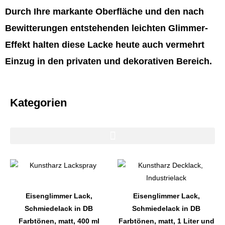
Durch Ihre markante Oberfläche und den nach
Bewitterungen entstehenden leichten Glimmer-
Effekt halten diese Lacke heute auch vermehrt
Einzug in den privaten und dekorativen Bereich.
Kategorien
Dieses
Dieses
Produkt
Produkt
weist
weist
Eisenglimmer Lack,
Eisenglimmer Lack,
mehrere
mehrere
Schmiedelack in DB
Schmiedelack in DB
Varianten
Varianten
Farbtönen, matt, 400 ml
Farbtönen, matt, 1 Liter und