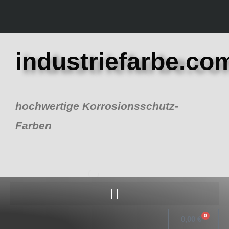
Zum
Inhalt
springen
industriefarbe.co
hochwertige Korrosionsschutz-
Farben
0
Warenk
0,00
€