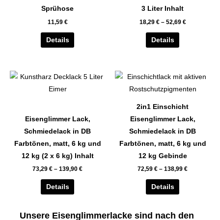
auf.
auf.
Sprühose
3 Liter Inhalt
Die
Die
11,59
€
18,29
€
–
52,69
€
Optionen
Optionen
können
können
Details
Details
auf
auf
der
der
Dieses
Dieses
Produktseite
Produktseite
Produkt
Produkt
gewählt
gewählt
weist
weist
werden
werden
2in1 Einschicht
mehrere
mehrere
Eisenglimmer Lack,
Eisenglimmer Lack,
Varianten
Varianten
Schmiedelack in DB
Schmiedelack in DB
auf.
auf.
Farbtönen, matt, 6 kg und
Farbtönen, matt, 6 kg und
Die
Die
12 kg (2 x 6 kg) Inhalt
12 kg Gebinde
Optionen
Optionen
73,29
€
–
139,90
€
72,59
€
–
138,99
€
können
können
auf
auf
Details
Details
der
der
Produktseite
Produktseite
Unsere Eisenglimmerlacke sind nach den