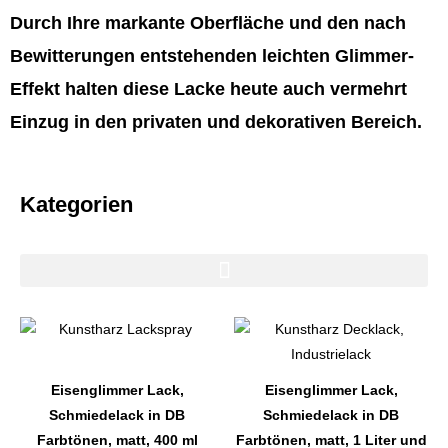
Durch Ihre markante Oberfläche und den nach
Bewitterungen entstehenden leichten Glimmer-
Effekt halten diese Lacke heute auch vermehrt
Einzug in den privaten und dekorativen Bereich.
Kategorien
Dieses
Dieses
Produkt
Produkt
weist
weist
Eisenglimmer Lack,
Eisenglimmer Lack,
mehrere
mehrere
Schmiedelack in DB
Schmiedelack in DB
Varianten
Varianten
Farbtönen, matt, 400 ml
Farbtönen, matt, 1 Liter und