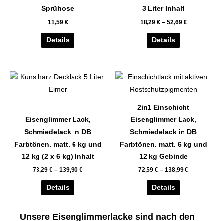
auf.
auf.
Sprühose
3 Liter Inhalt
Die
Die
11,59
€
18,29
€
–
52,69
€
Optionen
Optionen
können
können
Details
Details
auf
auf
der
der
Dieses
Dieses
Produktseite
Produktseite
Produkt
Produkt
gewählt
gewählt
weist
weist
werden
werden
2in1 Einschicht
mehrere
mehrere
Eisenglimmer Lack,
Eisenglimmer Lack,
Varianten
Varianten
Schmiedelack in DB
Schmiedelack in DB
auf.
auf.
Farbtönen, matt, 6 kg und
Farbtönen, matt, 6 kg und
Die
Die
12 kg (2 x 6 kg) Inhalt
12 kg Gebinde
Optionen
Optionen
73,29
€
–
139,90
€
72,59
€
–
138,99
€
können
können
auf
auf
Details
Details
der
der
Produktseite
Produktseite
Unsere Eisenglimmerlacke sind nach den