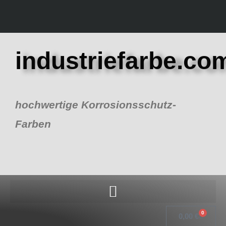
Zum
Inhalt
springen
industriefarbe.co
hochwertige Korrosionsschutz-
Farben
0
Warenk
0,00
€