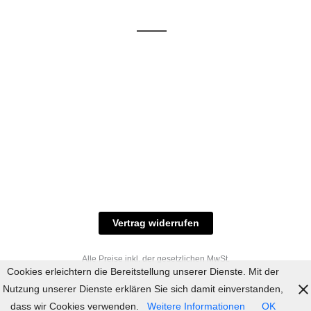
/ RAL-Töne
und
Allgemeine
Versand
Geschäftsbedingungen
Datenschutz
Zahlungsmöglichkeiten
Widerrufsbelehrung
Versandbedingungen
© 2023 industriefarbe.com - Onlinehandel für
Qualitätslacke, Rheinberger Handel, Rheinfeld 16,
47495 Rheinberg Tel.: 02843-923904, E-Mail:
info@industriefarbe.com
Vertrag widerrufen
Alle Preise inkl. der gesetzlichen MwSt.
Cookies erleichtern die Bereitstellung unserer Dienste. Mit der
Nutzung unserer Dienste erklären Sie sich damit einverstanden,
dass wir Cookies verwenden.
Weitere Informationen
OK