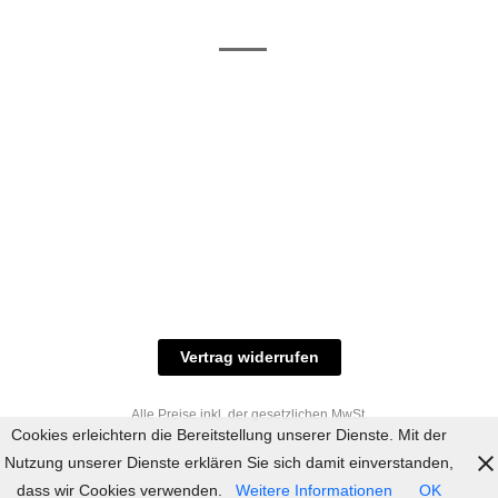
/ RAL-Töne
und
Allgemeine
Versand
Geschäftsbedingungen
Datenschutz
Zahlungsmöglichkeiten
Widerrufsbelehrung
Versandbedingungen
© 2023 industriefarbe.com - Onlinehandel für
Qualitätslacke, Rheinberger Handel, Rheinfeld 16,
47495 Rheinberg Tel.: 02843-923904, E-Mail:
info@industriefarbe.com
Vertrag widerrufen
Alle Preise inkl. der gesetzlichen MwSt.
Cookies erleichtern die Bereitstellung unserer Dienste. Mit der
Nutzung unserer Dienste erklären Sie sich damit einverstanden,
dass wir Cookies verwenden.
Weitere Informationen
OK