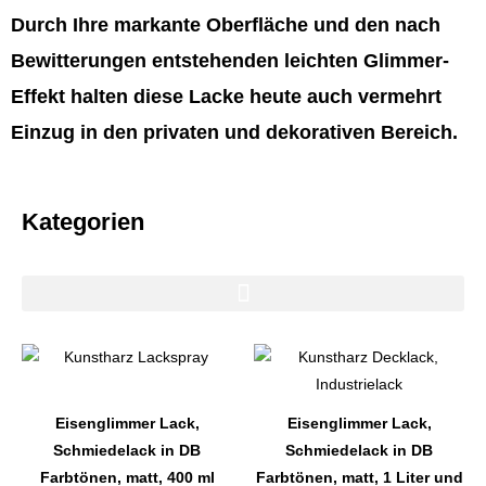
Durch Ihre markante Oberfläche und den nach
Bewitterungen entstehenden leichten Glimmer-
Effekt halten diese Lacke heute auch vermehrt
Einzug in den privaten und dekorativen Bereich.
Kategorien
Dieses
Dieses
Produkt
Produkt
weist
weist
Eisenglimmer Lack,
Eisenglimmer Lack,
mehrere
mehrere
Schmiedelack in DB
Schmiedelack in DB
Varianten
Varianten
Farbtönen, matt, 400 ml
Farbtönen, matt, 1 Liter und