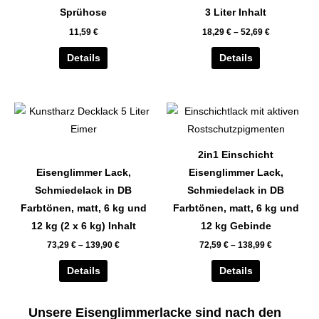
auf.
auf.
Sprühose
3 Liter Inhalt
Die
Die
11,59
€
18,29
€
–
52,69
€
Optionen
Optionen
können
können
Details
Details
auf
auf
der
der
Dieses
Dieses
Produktseite
Produktseite
Produkt
Produkt
gewählt
gewählt
weist
weist
werden
werden
2in1 Einschicht
mehrere
mehrere
Eisenglimmer Lack,
Eisenglimmer Lack,
Varianten
Varianten
Schmiedelack in DB
Schmiedelack in DB
auf.
auf.
Farbtönen, matt, 6 kg und
Farbtönen, matt, 6 kg und
Die
Die
12 kg (2 x 6 kg) Inhalt
12 kg Gebinde
Optionen
Optionen
73,29
€
–
139,90
€
72,59
€
–
138,99
€
können
können
auf
auf
Details
Details
der
der
Produktseite
Produktseite
Unsere Eisenglimmerlacke sind nach den