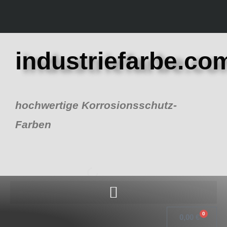
Zum
Inhalt
springen
industriefarbe.co
hochwertige Korrosionsschutz-
Farben
0
Warenk
0,00
€