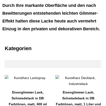
Durch Ihre markante Oberfläche und den nach
Bewitterungen entstehenden leichten Glimmer-
Effekt halten diese Lacke heute auch vermehrt
Einzug in den privaten und dekorativen Bereich.
Kategorien
Dieses
Dieses
Produkt
Produkt
weist
weist
Eisenglimmer Lack,
Eisenglimmer Lack,
mehrere
mehrere
Schmiedelack in DB
Schmiedelack in DB
Varianten
Varianten
Farbtönen, matt, 400 ml
Farbtönen, matt, 1 Liter und