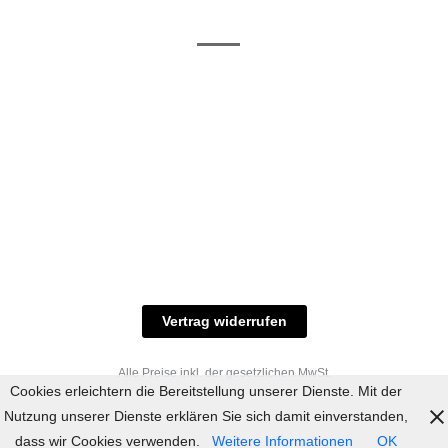
/ RAL-Töne
und
Allgemeine
Versand
Geschäftsbedingungen
Datenschutz
Zahlungsmöglichkeiten
Widerrufsbelehrung
Versandbedingungen
© 2023 industriefarbe.com - Onlinehandel für
Qualitätslacke, Rheinberger Handel, Rheinfeld 16,
47495 Rheinberg Tel.: 02843-923904, E-Mail:
info@industriefarbe.com
Vertrag widerrufen
Alle Preise inkl. der gesetzlichen MwSt.
Cookies erleichtern die Bereitstellung unserer Dienste. Mit der
Nutzung unserer Dienste erklären Sie sich damit einverstanden,
dass wir Cookies verwenden.
Weitere Informationen
OK