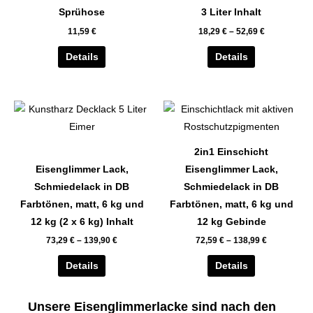
auf.
auf.
Sprühose
3 Liter Inhalt
Die
Die
11,59
€
18,29
€
–
52,69
€
Optionen
Optionen
können
können
Details
Details
auf
auf
der
der
Dieses
Dieses
Produktseite
Produktseite
Produkt
Produkt
gewählt
gewählt
weist
weist
werden
werden
2in1 Einschicht
mehrere
mehrere
Eisenglimmer Lack,
Eisenglimmer Lack,
Varianten
Varianten
Schmiedelack in DB
Schmiedelack in DB
auf.
auf.
Farbtönen, matt, 6 kg und
Farbtönen, matt, 6 kg und
Die
Die
12 kg (2 x 6 kg) Inhalt
12 kg Gebinde
Optionen
Optionen
73,29
€
–
139,90
€
72,59
€
–
138,99
€
können
können
auf
auf
Details
Details
der
der
Produktseite
Produktseite
Unsere Eisenglimmerlacke sind nach den