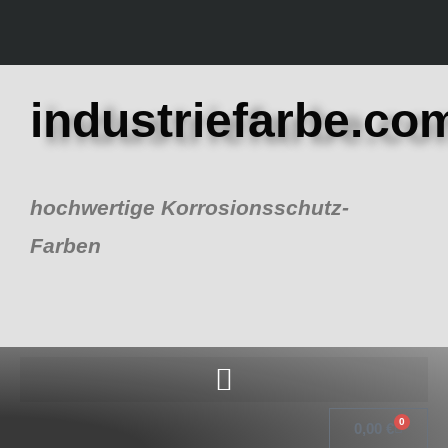
Zum
Inhalt
springen
industriefarbe.co
hochwertige Korrosionsschutz-
Farben
0
Warenk
0,00
€