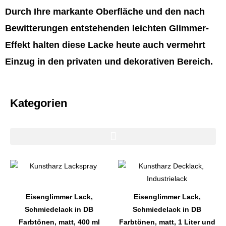
Durch Ihre markante Oberfläche und den nach
Bewitterungen entstehenden leichten Glimmer-
Effekt halten diese Lacke heute auch vermehrt
Einzug in den privaten und dekorativen Bereich.
Kategorien
Dieses
Dieses
Produkt
Produkt
weist
weist
Eisenglimmer Lack,
Eisenglimmer Lack,
mehrere
mehrere
Schmiedelack in DB
Schmiedelack in DB
Varianten
Varianten
Farbtönen, matt, 400 ml
Farbtönen, matt, 1 Liter und