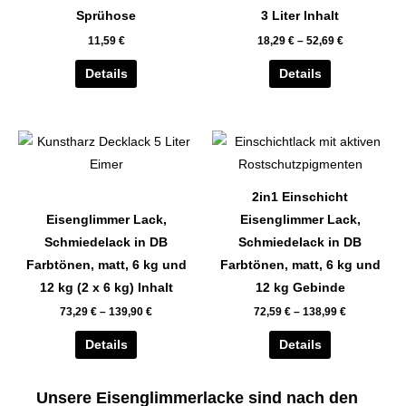
auf.
auf.
Sprühose
3 Liter Inhalt
Die
Die
11,59
€
18,29
€
–
52,69
€
Optionen
Optionen
können
können
Details
Details
auf
auf
der
der
Dieses
Dieses
Produktseite
Produktseite
Produkt
Produkt
gewählt
gewählt
weist
weist
werden
werden
2in1 Einschicht
mehrere
mehrere
Eisenglimmer Lack,
Eisenglimmer Lack,
Varianten
Varianten
Schmiedelack in DB
Schmiedelack in DB
auf.
auf.
Farbtönen, matt, 6 kg und
Farbtönen, matt, 6 kg und
Die
Die
12 kg (2 x 6 kg) Inhalt
12 kg Gebinde
Optionen
Optionen
73,29
€
–
139,90
€
72,59
€
–
138,99
€
können
können
auf
auf
Details
Details
der
der
Produktseite
Produktseite
Unsere Eisenglimmerlacke sind nach den