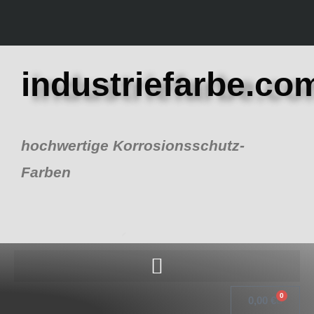
Zum
Inhalt
springen
industriefarbe.co
hochwertige Korrosionsschutz-
Farben
0
Warenk
0,00
€