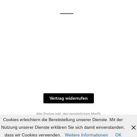
/ RAL-Töne
und
Allgemeine
Versand
Geschäftsbedingungen
Datenschutz
Zahlungsmöglichkeiten
Widerrufsbelehrung
Versandbedingungen
© 2023 industriefarbe.com - Onlinehandel für
Qualitätslacke, Rheinberger Handel, Rheinfeld 16,
47495 Rheinberg Tel.: 02843-923904, E-Mail:
info@industriefarbe.com
Vertrag widerrufen
Alle Preise inkl. der gesetzlichen MwSt.
Cookies erleichtern die Bereitstellung unserer Dienste. Mit der
Nutzung unserer Dienste erklären Sie sich damit einverstanden,
dass wir Cookies verwenden.
Weitere Informationen
OK