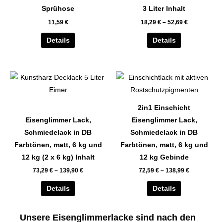
auf.
auf.
Sprühose
3 Liter Inhalt
Die
Die
11,59
€
18,29
€
–
52,69
€
Optionen
Optionen
können
können
Details
Details
auf
auf
der
der
Dieses
Dieses
Produktseite
Produktseite
Produkt
Produkt
gewählt
gewählt
weist
weist
werden
werden
2in1 Einschicht
mehrere
mehrere
Eisenglimmer Lack,
Eisenglimmer Lack,
Varianten
Varianten
Schmiedelack in DB
Schmiedelack in DB
auf.
auf.
Farbtönen, matt, 6 kg und
Farbtönen, matt, 6 kg und
Die
Die
12 kg (2 x 6 kg) Inhalt
12 kg Gebinde
Optionen
Optionen
73,29
€
–
139,90
€
72,59
€
–
138,99
€
können
können
auf
auf
Details
Details
der
der
Produktseite
Produktseite
Unsere Eisenglimmerlacke sind nach den