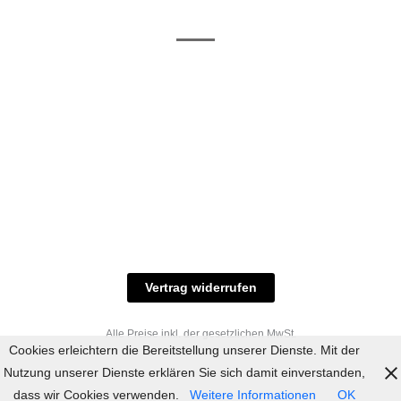
/ RAL-Töne
und
Allgemeine
Versand
Geschäftsbedingungen
Datenschutz
Zahlungsmöglichkeiten
Widerrufsbelehrung
Versandbedingungen
© 2023 industriefarbe.com - Onlinehandel für
Qualitätslacke, Rheinberger Handel, Rheinfeld 16,
47495 Rheinberg Tel.: 02843-923904, E-Mail:
info@industriefarbe.com
Vertrag widerrufen
Alle Preise inkl. der gesetzlichen MwSt.
Cookies erleichtern die Bereitstellung unserer Dienste. Mit der
Nutzung unserer Dienste erklären Sie sich damit einverstanden,
dass wir Cookies verwenden.
Weitere Informationen
OK