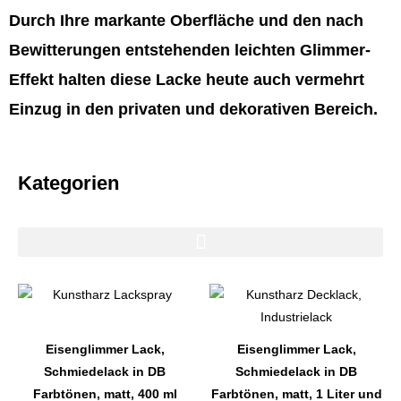
Durch Ihre markante Oberfläche und den nach
Bewitterungen entstehenden leichten Glimmer-
Effekt halten diese Lacke heute auch vermehrt
Einzug in den privaten und dekorativen Bereich.
Kategorien
Dieses
Dieses
Produkt
Produkt
weist
weist
Eisenglimmer Lack,
Eisenglimmer Lack,
mehrere
mehrere
Schmiedelack in DB
Schmiedelack in DB
Varianten
Varianten
Farbtönen, matt, 400 ml
Farbtönen, matt, 1 Liter und