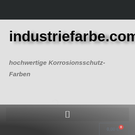
Zum
Inhalt
springen
industriefarbe.co
hochwertige Korrosionsschutz-
Farben
0
Warenk
0,00
€