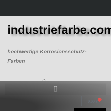
Zum
Inhalt
springen
industriefarbe.co
hochwertige Korrosionsschutz-
Farben
0
Warenk
0,00
€