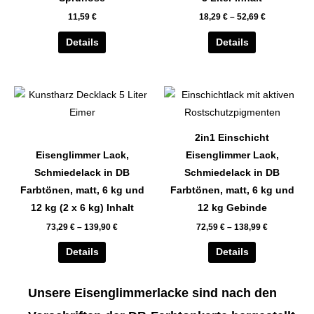
Die
Die
11,59
€
18,29
€
–
52,69
€
Optionen
Optionen
können
können
Details
Details
auf
auf
der
der
Dieses
Dieses
Produktseite
Produktseite
Produkt
Produkt
gewählt
gewählt
weist
weist
werden
werden
2in1 Einschicht
mehrere
mehrere
Eisenglimmer Lack,
Eisenglimmer Lack,
Varianten
Varianten
Schmiedelack in DB
Schmiedelack in DB
auf.
auf.
Farbtönen, matt, 6 kg und
Farbtönen, matt, 6 kg und
Die
Die
12 kg (2 x 6 kg) Inhalt
12 kg Gebinde
Optionen
Optionen
73,29
€
–
139,90
€
72,59
€
–
138,99
€
können
können
auf
auf
Details
Details
der
der
Produktseite
Produktseite
Unsere Eisenglimmerlacke sind nach den
gewählt
gewählt