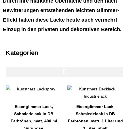
Durch Ihre markante Oberfläche und den nach
Bewitterungen entstehenden leichten Glimmer-
Effekt halten diese Lacke heute auch vermehrt
Einzug in den privaten und dekorativen Bereich.
Kategorien
Dieses
Dieses
Produkt
Produkt
weist
weist
Eisenglimmer Lack,
Eisenglimmer Lack,
mehrere
mehrere
Schmiedelack in DB
Schmiedelack in DB
Varianten
Varianten
Farbtönen, matt, 400 ml
Farbtönen, matt, 1 Liter und
auf.
auf.
Sprühose
3 Liter Inhalt