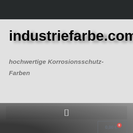
Zum
Inhalt
springen
industriefarbe.co
hochwertige Korrosionsschutz-
Farben
0
Warenk
0,00
€