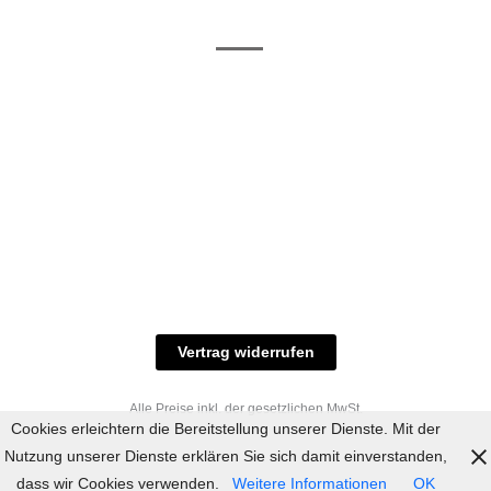
/ RAL-Töne
und
Allgemeine
Versand
Geschäftsbedingungen
Datenschutz
Zahlungsmöglichkeiten
Widerrufsbelehrung
Versandbedingungen
© 2023 industriefarbe.com - Onlinehandel für
Qualitätslacke, Rheinberger Handel, Rheinfeld 16,
47495 Rheinberg Tel.: 02843-923904, E-Mail:
info@industriefarbe.com
Vertrag widerrufen
Alle Preise inkl. der gesetzlichen MwSt.
Cookies erleichtern die Bereitstellung unserer Dienste. Mit der
Nutzung unserer Dienste erklären Sie sich damit einverstanden,
dass wir Cookies verwenden.
Weitere Informationen
OK