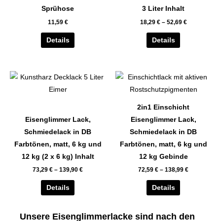
auf.
auf.
Sprühose
3 Liter Inhalt
Die
Die
11,59
€
18,29
€
–
52,69
€
Optionen
Optionen
können
können
Details
Details
auf
auf
der
der
Dieses
Dieses
Produktseite
Produktseite
Produkt
Produkt
gewählt
gewählt
weist
weist
werden
werden
2in1 Einschicht
mehrere
mehrere
Eisenglimmer Lack,
Eisenglimmer Lack,
Varianten
Varianten
Schmiedelack in DB
Schmiedelack in DB
auf.
auf.
Farbtönen, matt, 6 kg und
Farbtönen, matt, 6 kg und
Die
Die
12 kg (2 x 6 kg) Inhalt
12 kg Gebinde
Optionen
Optionen
73,29
€
–
139,90
€
72,59
€
–
138,99
€
können
können
auf
auf
Details
Details
der
der
Produktseite
Produktseite
Unsere Eisenglimmerlacke sind nach den