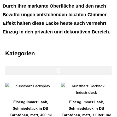
Durch Ihre markante Oberfläche und den nach
Bewitterungen entstehenden leichten Glimmer-
Effekt halten diese Lacke heute auch vermehrt
Einzug in den privaten und dekorativen Bereich.
Kategorien
Dieses
Dieses
Produkt
Produkt
weist
weist
Eisenglimmer Lack,
Eisenglimmer Lack,
mehrere
mehrere
Schmiedelack in DB
Schmiedelack in DB
Varianten
Varianten
Farbtönen, matt, 400 ml
Farbtönen, matt, 1 Liter und