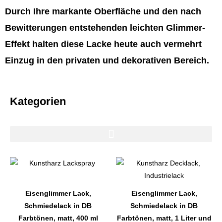
Durch Ihre markante Oberfläche und den nach
Bewitterungen entstehenden leichten Glimmer-
Effekt halten diese Lacke heute auch vermehrt
Einzug in den privaten und dekorativen Bereich.
Kategorien
Dieses
Dieses
Produkt
Produkt
weist
weist
Eisenglimmer Lack,
Eisenglimmer Lack,
mehrere
mehrere
Schmiedelack in DB
Schmiedelack in DB
Varianten
Varianten
Farbtönen, matt, 400 ml
Farbtönen, matt, 1 Liter und