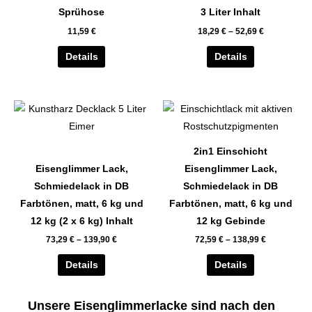
auf.
auf.
Sprühose
3 Liter Inhalt
Die
Die
11,59
€
18,29
€
–
52,69
€
Optionen
Optionen
können
können
Details
Details
auf
auf
der
der
Dieses
Dieses
Produktseite
Produktseite
Produkt
Produkt
gewählt
gewählt
weist
weist
werden
werden
2in1 Einschicht
mehrere
mehrere
Eisenglimmer Lack,
Eisenglimmer Lack,
Varianten
Varianten
Schmiedelack in DB
Schmiedelack in DB
auf.
auf.
Farbtönen, matt, 6 kg und
Farbtönen, matt, 6 kg und
Die
Die
12 kg (2 x 6 kg) Inhalt
12 kg Gebinde
Optionen
Optionen
73,29
€
–
139,90
€
72,59
€
–
138,99
€
können
können
auf
auf
Details
Details
der
der
Produktseite
Produktseite
Unsere Eisenglimmerlacke sind nach den