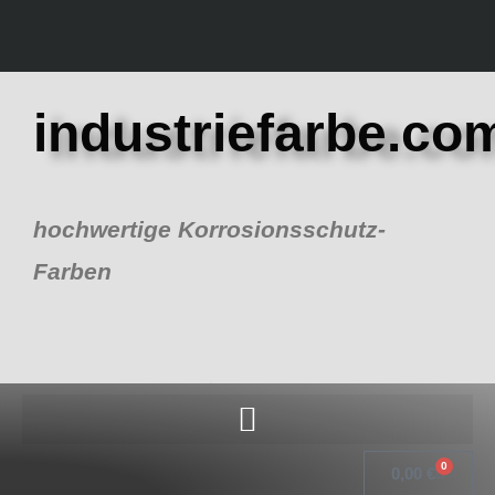
Zum
Inhalt
springen
industriefarbe.co
hochwertige Korrosionsschutz-
Farben
0
Warenk
0,00
€