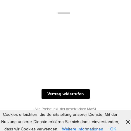
/ RAL-Töne
und
Allgemeine
Versand
Geschäftsbedingungen
Datenschutz
Zahlungsmöglichkeiten
Widerrufsbelehrung
Versandbedingungen
© 2023 industriefarbe.com - Onlinehandel für
Qualitätslacke, Rheinberger Handel, Rheinfeld 16,
47495 Rheinberg Tel.: 02843-923904, E-Mail:
info@industriefarbe.com
Vertrag widerrufen
Alle Preise inkl. der gesetzlichen MwSt.
Cookies erleichtern die Bereitstellung unserer Dienste. Mit der
Nutzung unserer Dienste erklären Sie sich damit einverstanden,
dass wir Cookies verwenden.
Weitere Informationen
OK