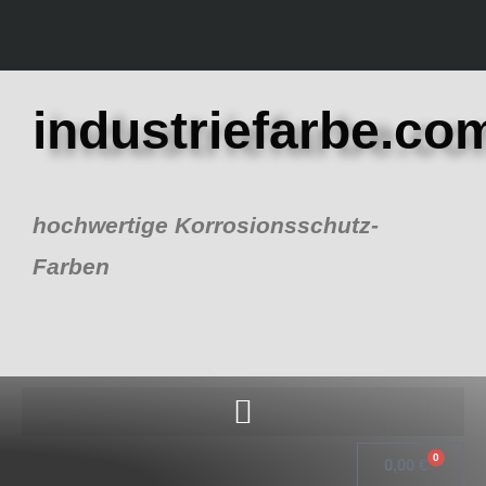
Zum
Inhalt
springen
industriefarbe.co
hochwertige Korrosionsschutz-
Farben
0
Warenk
0,00
€