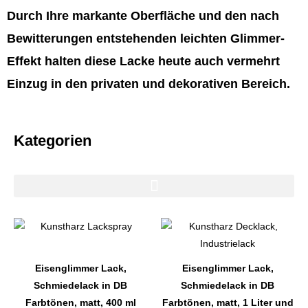
Durch Ihre markante Oberfläche und den nach
Bewitterungen entstehenden leichten Glimmer-
Effekt halten diese Lacke heute auch vermehrt
Einzug in den privaten und dekorativen Bereich.
Kategorien
Dieses
Dieses
Produkt
Produkt
weist
weist
Eisenglimmer Lack,
Eisenglimmer Lack,
mehrere
mehrere
Schmiedelack in DB
Schmiedelack in DB
Varianten
Varianten
Farbtönen, matt, 400 ml
Farbtönen, matt, 1 Liter und