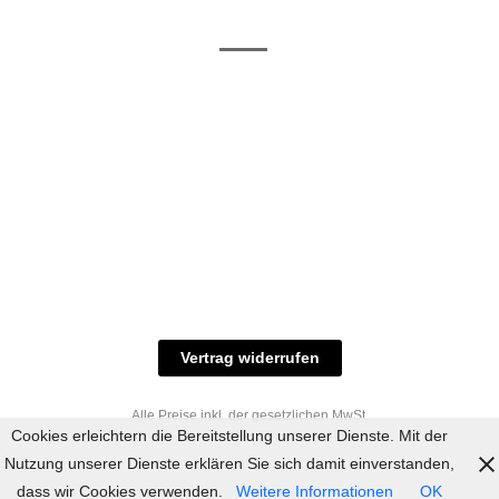
/ RAL-Töne
und
Allgemeine
Versand
Geschäftsbedingungen
Datenschutz
Zahlungsmöglichkeiten
Widerrufsbelehrung
Versandbedingungen
© 2023 industriefarbe.com - Onlinehandel für
Qualitätslacke, Rheinberger Handel, Rheinfeld 16,
47495 Rheinberg Tel.: 02843-923904, E-Mail:
info@industriefarbe.com
Vertrag widerrufen
Alle Preise inkl. der gesetzlichen MwSt.
Cookies erleichtern die Bereitstellung unserer Dienste. Mit der
Nutzung unserer Dienste erklären Sie sich damit einverstanden,
dass wir Cookies verwenden.
Weitere Informationen
OK