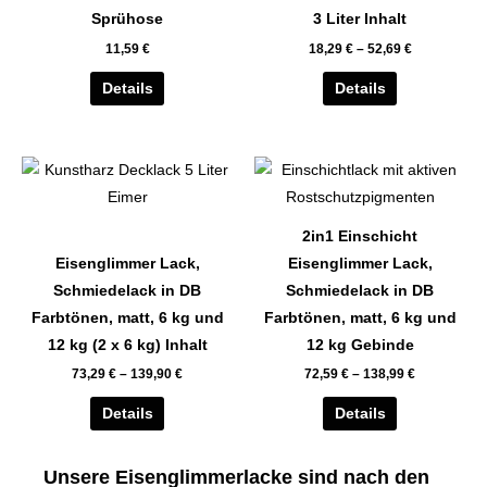
auf.
auf.
Sprühose
3 Liter Inhalt
Die
Die
11,59
€
18,29
€
–
52,69
€
Optionen
Optionen
können
können
Details
Details
auf
auf
der
der
Dieses
Dieses
Produktseite
Produktseite
Produkt
Produkt
gewählt
gewählt
weist
weist
werden
werden
2in1 Einschicht
mehrere
mehrere
Eisenglimmer Lack,
Eisenglimmer Lack,
Varianten
Varianten
Schmiedelack in DB
Schmiedelack in DB
auf.
auf.
Farbtönen, matt, 6 kg und
Farbtönen, matt, 6 kg und
Die
Die
12 kg (2 x 6 kg) Inhalt
12 kg Gebinde
Optionen
Optionen
73,29
€
–
139,90
€
72,59
€
–
138,99
€
können
können
auf
auf
Details
Details
der
der
Produktseite
Produktseite
Unsere Eisenglimmerlacke sind nach den