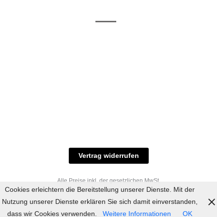
/ RAL-Töne
und
Allgemeine
Versand
Geschäftsbedingungen
Datenschutz
Zahlungsmöglichkeiten
Widerrufsbelehrung
Versandbedingungen
© 2023 industriefarbe.com - Onlinehandel für
Qualitätslacke, Rheinberger Handel, Rheinfeld 16,
47495 Rheinberg Tel.: 02843-923904, E-Mail:
info@industriefarbe.com
Vertrag widerrufen
Alle Preise inkl. der gesetzlichen MwSt.
Cookies erleichtern die Bereitstellung unserer Dienste. Mit der
Nutzung unserer Dienste erklären Sie sich damit einverstanden,
dass wir Cookies verwenden.
Weitere Informationen
OK