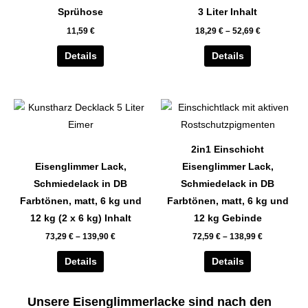
auf.
auf.
Sprühose
3 Liter Inhalt
Die
Die
11,59
€
18,29
€
–
52,69
€
Optionen
Optionen
können
können
Details
Details
auf
auf
der
der
Dieses
Dieses
Produktseite
Produktseite
Produkt
Produkt
gewählt
gewählt
weist
weist
werden
werden
2in1 Einschicht
mehrere
mehrere
Eisenglimmer Lack,
Eisenglimmer Lack,
Varianten
Varianten
Schmiedelack in DB
Schmiedelack in DB
auf.
auf.
Farbtönen, matt, 6 kg und
Farbtönen, matt, 6 kg und
Die
Die
12 kg (2 x 6 kg) Inhalt
12 kg Gebinde
Optionen
Optionen
73,29
€
–
139,90
€
72,59
€
–
138,99
€
können
können
auf
auf
Details
Details
der
der
Produktseite
Produktseite
Unsere Eisenglimmerlacke sind nach den