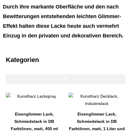
Durch Ihre markante Oberfläche und den nach
Bewitterungen entstehenden leichten Glimmer-
Effekt halten diese Lacke heute auch vermehrt
Einzug in den privaten und dekorativen Bereich.
Kategorien
Dieses
Dieses
Produkt
Produkt
weist
weist
Eisenglimmer Lack,
Eisenglimmer Lack,
mehrere
mehrere
Schmiedelack in DB
Schmiedelack in DB
Varianten
Varianten
Farbtönen, matt, 400 ml
Farbtönen, matt, 1 Liter und