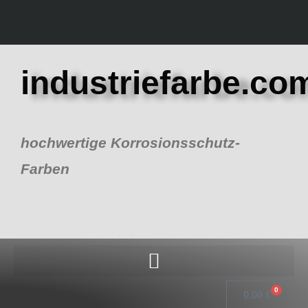
Zum
Inhalt
springen
industriefarbe.co
hochwertige Korrosionsschutz-
Farben
0
Warenk
0,00
€