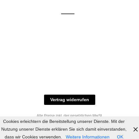
/ RAL-Töne
und
Allgemeine
Versand
Geschäftsbedingungen
Datenschutz
Zahlungsmöglichkeiten
Widerrufsbelehrung
Versandbedingungen
© 2023 industriefarbe.com - Onlinehandel für
Qualitätslacke, Rheinberger Handel, Rheinfeld 16,
47495 Rheinberg Tel.: 02843-923904, E-Mail:
info@industriefarbe.com
Vertrag widerrufen
Alle Preise inkl. der gesetzlichen MwSt.
Cookies erleichtern die Bereitstellung unserer Dienste. Mit der
Nutzung unserer Dienste erklären Sie sich damit einverstanden,
dass wir Cookies verwenden.
Weitere Informationen
OK