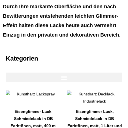
Durch Ihre markante Oberfläche und den nach
Bewitterungen entstehenden leichten Glimmer-
Effekt halten diese Lacke heute auch vermehrt
Einzug in den privaten und dekorativen Bereich.
Kategorien
Dieses
Dieses
Produkt
Produkt
weist
weist
Eisenglimmer Lack,
Eisenglimmer Lack,
mehrere
mehrere
Schmiedelack in DB
Schmiedelack in DB
Varianten
Varianten
Farbtönen, matt, 400 ml
Farbtönen, matt, 1 Liter und