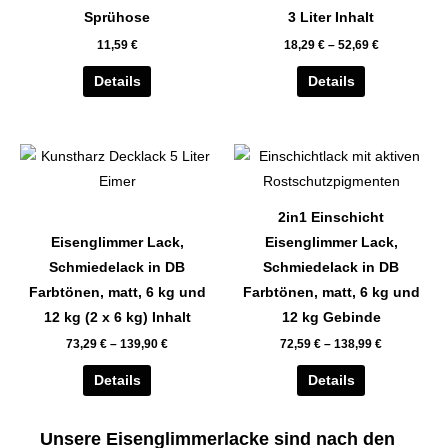
auf.
auf.
Sprühose
3 Liter Inhalt
Die
Die
11,59
€
18,29
€
–
52,69
€
Optionen
Optionen
können
können
Details
Details
auf
auf
der
der
Dieses
Dieses
Produktseite
Produktseite
Produkt
Produkt
gewählt
gewählt
weist
weist
werden
werden
2in1 Einschicht
mehrere
mehrere
Eisenglimmer Lack,
Eisenglimmer Lack,
Varianten
Varianten
Schmiedelack in DB
Schmiedelack in DB
auf.
auf.
Farbtönen, matt, 6 kg und
Farbtönen, matt, 6 kg und
Die
Die
12 kg (2 x 6 kg) Inhalt
12 kg Gebinde
Optionen
Optionen
73,29
€
–
139,90
€
72,59
€
–
138,99
€
können
können
auf
auf
Details
Details
der
der
Produktseite
Produktseite
Unsere Eisenglimmerlacke sind nach den