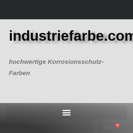
Zum
Inhalt
springen
industriefarbe.co
hochwertige Korrosionsschutz-
Farben
0
Warenko
0,00
€