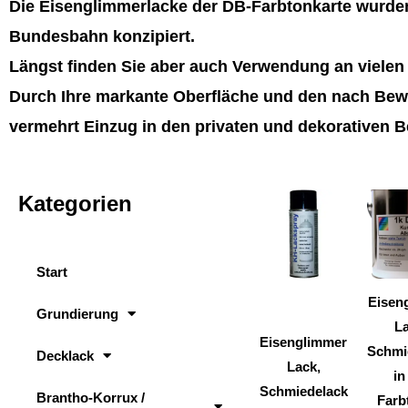
Die Eisenglimmerlacke der DB-Farbtonkarte wurden
Bundesbahn konzipiert.
Längst finden Sie aber auch Verwendung an viele
Durch Ihre markante Oberfläche und den nach Bewi
vermehrt Einzug in den privaten und dekorativen B
Kategorien
Dieses
Produkt
weist
Start
mehrere
Varianten
Eisen
Grundierung
auf.
La
Eisenglimmer
Die
Schmi
Decklack
Lack,
Optionen
in
Schmiedelack
können
Brantho-Korrux /
Farb