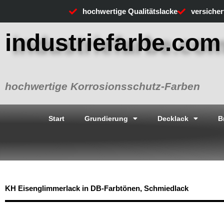
Zum
hochwertige Qualitätslacke
versiche
Inhalt
springen
industriefarbe.com
hochwertige Korrosionsschutz-Farben
Start
Grundierung
Decklack
B
KH Eisenglimmerlack in DB-Farbtönen, Schmiedlack