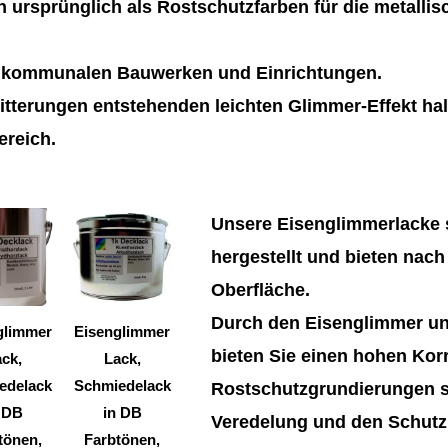
 ursprünglich als Rostschutzfarben für die metalli
n kommunalen Bauwerken und Einrichtungen.
tterungen entstehenden leichten Glimmer-Effekt hal
ereich.
Dieses
Dieses
Unsere Eisenglimmerlacke s
Produkt
Produkt
hergestellt und bieten nach
weist
weist
Oberfläche.
mehrere
mehrere
Durch den Eisenglimmer un
Varianten
Varianten
glimmer
Eisenglimmer
bieten Sie einen hohen Kor
auf.
auf.
ck,
Lack,
Die
Die
edelack
Schmiedelack
Rostschutzgrundierungen si
Optionen
Optionen
 DB
in DB
Veredelung und den Schutz 
können
können
tönen,
Farbtönen,