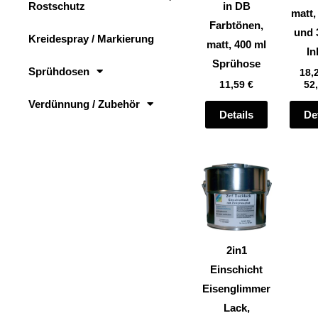
Rostschutz
in DB
auf
matt,
Farbtönen,
der
und 
Kreidespray / Markierung
matt, 400 ml
Produktsei
In
Sprühose
gewählt
Sprühdosen
18,
11,59
€
52
werden
Verdünnung / Zubehör
Details
De
Dieses
Produkt
weist
mehrere
Varianten
2in1
auf.
Einschicht
Die
Eisenglimmer
Optionen
Lack,