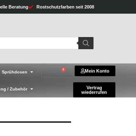
uelle Beratung
Rostschutzfarben seit 2008
0
Mein Konto
Warenkorb
0,00
€
Sprühdosen
Vertrag
ng / Zubehör
wiederrufen