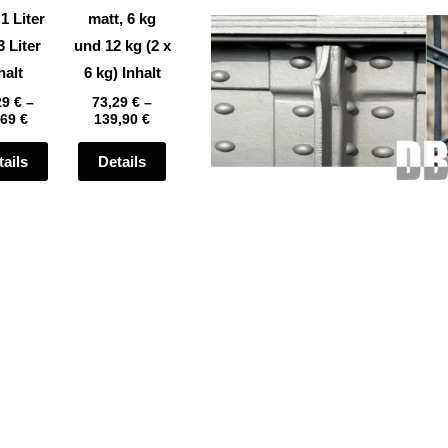
auf
auf
 1 Liter
matt, 6 kg
der
der
3 Liter
und 12 kg (2 x
te
Produktseite
Produktseite
halt
6 kg) Inhalt
gewählt
gewählt
29
€
–
73,29
€
–
,69
€
139,90
€
werden
werden
tails
Details