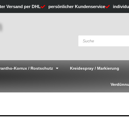
rter Versand per DHL
persönlicher Kundenservice
individ
Products
search
rantho-Korrux / Rostschutz
Kreidespray / Markierung
Verdünnu