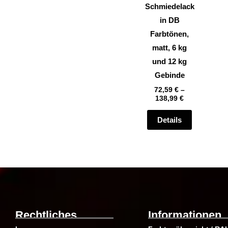
können
Schmiedelack
auf
in DB
der
Farbtönen,
Produktsei
matt, 6 kg
gewählt
und 12 kg
werden
Gebinde
72,59
€
–
138,99
€
Details
Rechtliches
Informationen