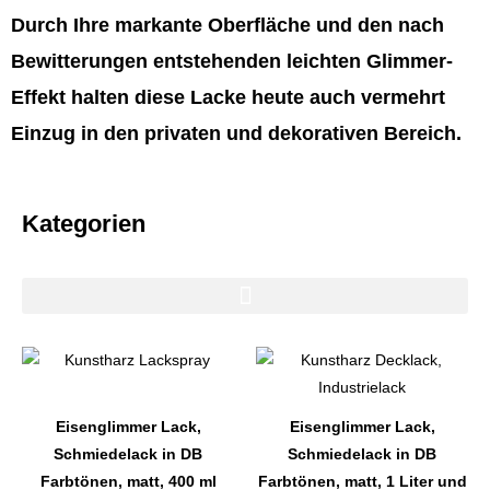
Durch Ihre markante Oberfläche und den nach
Bewitterungen entstehenden leichten Glimmer-
Effekt halten diese Lacke heute auch vermehrt
Einzug in den privaten und dekorativen Bereich.
Kategorien
Dieses
Dieses
Produkt
Produkt
weist
weist
Eisenglimmer Lack,
Eisenglimmer Lack,
mehrere
mehrere
Schmiedelack in DB
Schmiedelack in DB
Varianten
Varianten
Farbtönen, matt, 400 ml
Farbtönen, matt, 1 Liter und