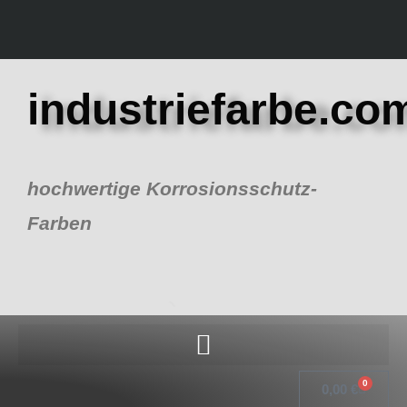
Zum
Inhalt
springen
industriefarbe.co
hochwertige Korrosionsschutz-
Farben
0
Warenk
0,00
€