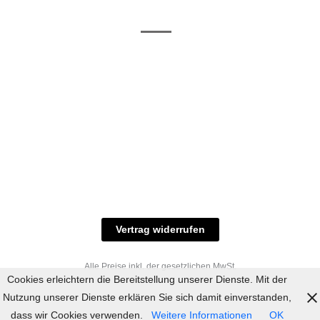
/ RAL-Töne
und
Allgemeine
Versand
Geschäftsbedingungen
Datenschutz
Zahlungsmöglichkeiten
Widerrufsbelehrung
Versandbedingungen
© 2023 industriefarbe.com - Onlinehandel für
Qualitätslacke, Rheinberger Handel, Rheinfeld 16,
47495 Rheinberg Tel.: 02843-923904, E-Mail:
info@industriefarbe.com
Vertrag widerrufen
Alle Preise inkl. der gesetzlichen MwSt.
Cookies erleichtern die Bereitstellung unserer Dienste. Mit der
Nutzung unserer Dienste erklären Sie sich damit einverstanden,
dass wir Cookies verwenden.
Weitere Informationen
OK