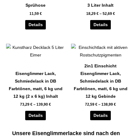
auf.
auf.
Sprühose
3 Liter Inhalt
Die
Die
11,59
€
18,29
€
–
52,69
€
Optionen
Optionen
können
können
Details
Details
auf
auf
der
der
Dieses
Dieses
Produktseite
Produktseite
Produkt
Produkt
gewählt
gewählt
weist
weist
werden
werden
2in1 Einschicht
mehrere
mehrere
Eisenglimmer Lack,
Eisenglimmer Lack,
Varianten
Varianten
Schmiedelack in DB
Schmiedelack in DB
auf.
auf.
Farbtönen, matt, 6 kg und
Farbtönen, matt, 6 kg und
Die
Die
12 kg (2 x 6 kg) Inhalt
12 kg Gebinde
Optionen
Optionen
73,29
€
–
139,90
€
72,59
€
–
138,99
€
können
können
auf
auf
Details
Details
der
der
Produktseite
Produktseite
Unsere Eisenglimmerlacke sind nach den