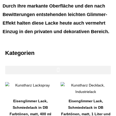
Durch Ihre markante Oberfläche und den nach
Bewitterungen entstehenden leichten Glimmer-
Effekt halten diese Lacke heute auch vermehrt
Einzug in den privaten und dekorativen Bereich.
Kategorien
Dieses
Dieses
Produkt
Produkt
weist
weist
Eisenglimmer Lack,
Eisenglimmer Lack,
mehrere
mehrere
Schmiedelack in DB
Schmiedelack in DB
Varianten
Varianten
Farbtönen, matt, 400 ml
Farbtönen, matt, 1 Liter und