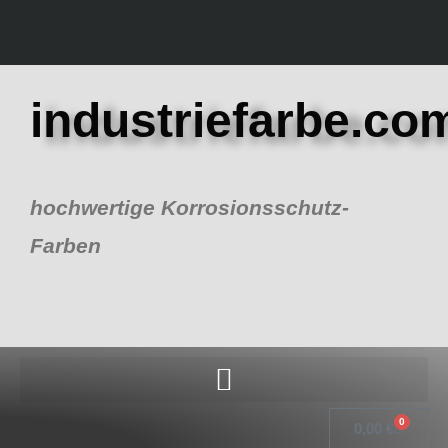
Zum
Inhalt
springen
industriefarbe.co
hochwertige Korrosionsschutz-
Farben
0
Warenk
0,00
€