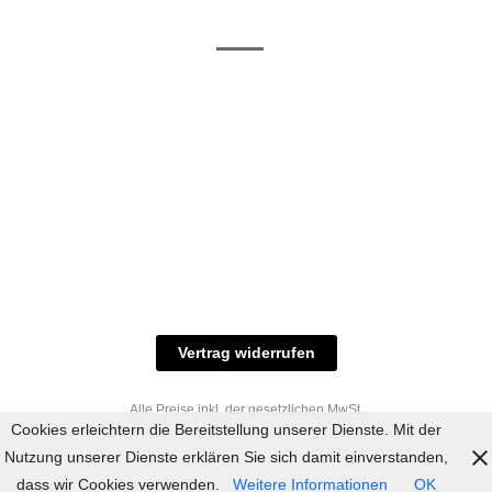
/ RAL-Töne
und
Allgemeine
Versand
Geschäftsbedingungen
Datenschutz
Zahlungsmöglichkeiten
Widerrufsbelehrung
Versandbedingungen
© 2023 industriefarbe.com - Onlinehandel für
Qualitätslacke, Rheinberger Handel, Rheinfeld 16,
47495 Rheinberg Tel.: 02843-923904, E-Mail:
info@industriefarbe.com
Vertrag widerrufen
Alle Preise inkl. der gesetzlichen MwSt.
Cookies erleichtern die Bereitstellung unserer Dienste. Mit der
Nutzung unserer Dienste erklären Sie sich damit einverstanden,
dass wir Cookies verwenden.
Weitere Informationen
OK