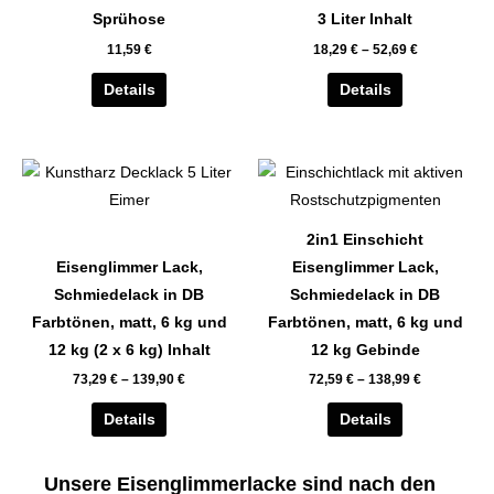
auf.
auf.
Sprühose
3 Liter Inhalt
Die
Die
11,59
€
18,29
€
–
52,69
€
Optionen
Optionen
können
können
Details
Details
auf
auf
der
der
Dieses
Dieses
Produktseite
Produktseite
Produkt
Produkt
gewählt
gewählt
weist
weist
werden
werden
2in1 Einschicht
mehrere
mehrere
Eisenglimmer Lack,
Eisenglimmer Lack,
Varianten
Varianten
Schmiedelack in DB
Schmiedelack in DB
auf.
auf.
Farbtönen, matt, 6 kg und
Farbtönen, matt, 6 kg und
Die
Die
12 kg (2 x 6 kg) Inhalt
12 kg Gebinde
Optionen
Optionen
73,29
€
–
139,90
€
72,59
€
–
138,99
€
können
können
auf
auf
Details
Details
der
der
Produktseite
Produktseite
Unsere Eisenglimmerlacke sind nach den