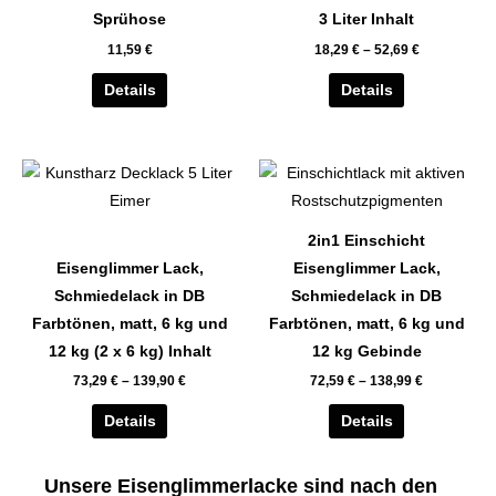
auf.
auf.
Sprühose
3 Liter Inhalt
Die
Die
11,59
€
18,29
€
–
52,69
€
Optionen
Optionen
können
können
Details
Details
auf
auf
der
der
Dieses
Dieses
Produktseite
Produktseite
Produkt
Produkt
gewählt
gewählt
weist
weist
werden
werden
2in1 Einschicht
mehrere
mehrere
Eisenglimmer Lack,
Eisenglimmer Lack,
Varianten
Varianten
Schmiedelack in DB
Schmiedelack in DB
auf.
auf.
Farbtönen, matt, 6 kg und
Farbtönen, matt, 6 kg und
Die
Die
12 kg (2 x 6 kg) Inhalt
12 kg Gebinde
Optionen
Optionen
73,29
€
–
139,90
€
72,59
€
–
138,99
€
können
können
auf
auf
Details
Details
der
der
Produktseite
Produktseite
Unsere Eisenglimmerlacke sind nach den