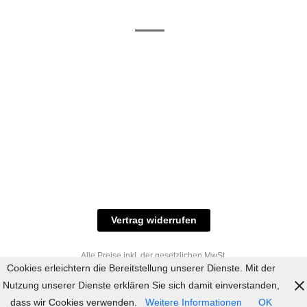
/ RAL-Töne
und
Allgemeine
Versand
Geschäftsbedingungen
Datenschutz
Zahlungsmöglichkeiten
Widerrufsbelehrung
Versandbedingungen
© 2023 industriefarbe.com - Onlinehandel für
Qualitätslacke, Rheinberger Handel, Rheinfeld 16,
47495 Rheinberg Tel.: 02843-923904, E-Mail:
info@industriefarbe.com
Vertrag widerrufen
Alle Preise inkl. der gesetzlichen MwSt.
Cookies erleichtern die Bereitstellung unserer Dienste. Mit der
Nutzung unserer Dienste erklären Sie sich damit einverstanden,
dass wir Cookies verwenden.
Weitere Informationen
OK