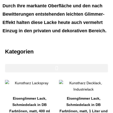
Durch Ihre markante Oberfläche und den nach
Bewitterungen entstehenden leichten Glimmer-
Effekt halten diese Lacke heute auch vermehrt
Einzug in den privaten und dekorativen Bereich.
Kategorien
Dieses
Dieses
Produkt
Produkt
weist
weist
Eisenglimmer Lack,
Eisenglimmer Lack,
mehrere
mehrere
Schmiedelack in DB
Schmiedelack in DB
Varianten
Varianten
Farbtönen, matt, 400 ml
Farbtönen, matt, 1 Liter und