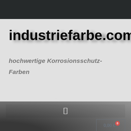
Zum
Inhalt
springen
industriefarbe.co
hochwertige Korrosionsschutz-
Farben
0
Warenk
0,00
€