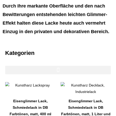
Durch Ihre markante Oberfläche und den nach
Bewitterungen entstehenden leichten Glimmer-
Effekt halten diese Lacke heute auch vermehrt
Einzug in den privaten und dekorativen Bereich.
Kategorien
Dieses
Dieses
Produkt
Produkt
weist
weist
Eisenglimmer Lack,
Eisenglimmer Lack,
mehrere
mehrere
Schmiedelack in DB
Schmiedelack in DB
Varianten
Varianten
Farbtönen, matt, 400 ml
Farbtönen, matt, 1 Liter und