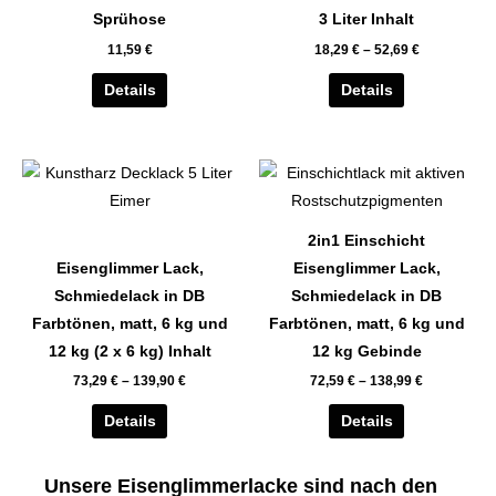
auf.
auf.
Sprühose
3 Liter Inhalt
Die
Die
11,59
€
18,29
€
–
52,69
€
Optionen
Optionen
können
können
Details
Details
auf
auf
der
der
Dieses
Dieses
Produktseite
Produktseite
Produkt
Produkt
gewählt
gewählt
weist
weist
werden
werden
2in1 Einschicht
mehrere
mehrere
Eisenglimmer Lack,
Eisenglimmer Lack,
Varianten
Varianten
Schmiedelack in DB
Schmiedelack in DB
auf.
auf.
Farbtönen, matt, 6 kg und
Farbtönen, matt, 6 kg und
Die
Die
12 kg (2 x 6 kg) Inhalt
12 kg Gebinde
Optionen
Optionen
73,29
€
–
139,90
€
72,59
€
–
138,99
€
können
können
auf
auf
Details
Details
der
der
Produktseite
Produktseite
Unsere Eisenglimmerlacke sind nach den