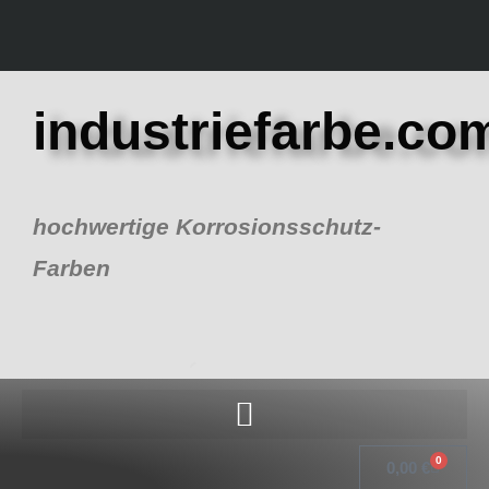
Zum
Inhalt
springen
industriefarbe.co
hochwertige Korrosionsschutz-
Farben
0
Warenk
0,00
€