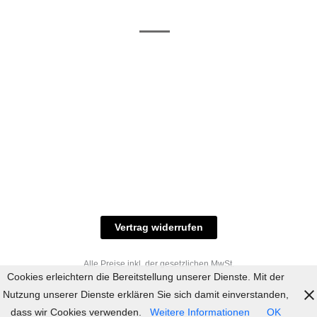
/ RAL-Töne
und
Allgemeine
Versand
Geschäftsbedingungen
Datenschutz
Zahlungsmöglichkeiten
Widerrufsbelehrung
Versandbedingungen
© 2023 industriefarbe.com - Onlinehandel für
Qualitätslacke, Rheinberger Handel, Rheinfeld 16,
47495 Rheinberg Tel.: 02843-923904, E-Mail:
info@industriefarbe.com
Vertrag widerrufen
Alle Preise inkl. der gesetzlichen MwSt.
Cookies erleichtern die Bereitstellung unserer Dienste. Mit der
Nutzung unserer Dienste erklären Sie sich damit einverstanden,
dass wir Cookies verwenden.
Weitere Informationen
OK