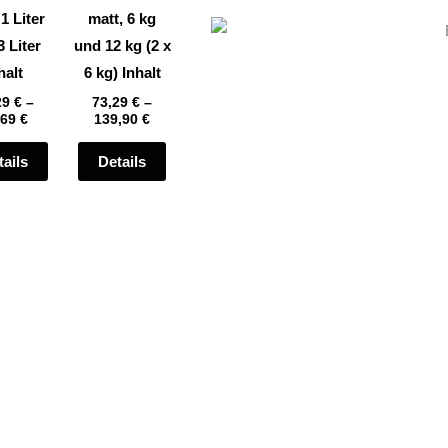
auf
auf
 1 Liter
matt, 6 kg
der
der
3 Liter
und 12 kg (2 x
te
Produktseite
Produktseite
halt
6 kg) Inhalt
gewählt
gewählt
29
€
–
73,29
€
–
,69
€
139,90
€
werden
werden
tails
Details