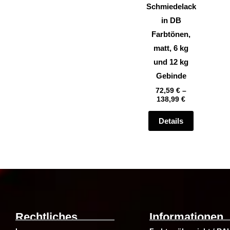
können
Schmiedelack
auf
in DB
der
Farbtönen,
Produktsei
matt, 6 kg
gewählt
und 12 kg
werden
Gebinde
72,59
€
–
138,99
€
Details
Rechtliches
Informationen