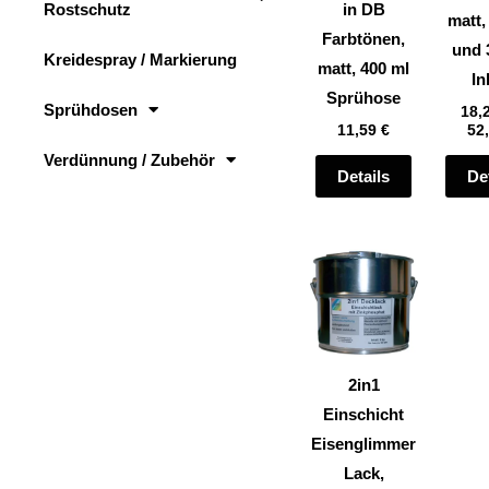
Rostschutz
in DB
auf
matt,
Farbtönen,
der
und 
Kreidespray / Markierung
matt, 400 ml
Produktsei
In
Sprühose
gewählt
Sprühdosen
18,
11,59
€
52
werden
Verdünnung / Zubehör
Details
De
Dieses
Produkt
weist
mehrere
Varianten
2in1
auf.
Einschicht
Die
Eisenglimmer
Optionen
Lack,