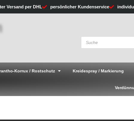
rter Versand per DHL
persönlicher Kundenservice
individ
Products
search
rantho-Korrux / Rostschutz
Kreidespray / Markierung
Verdünnu