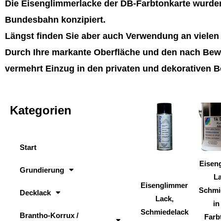
Die Eisenglimmerlacke der DB-Farbtonkarte wurden
Bundesbahn konzipiert.
Längst finden Sie aber auch Verwendung an viele
Durch Ihre markante Oberfläche und den nach Bewi
vermehrt Einzug in den privaten und dekorativen B
Kategorien
Dieses
Produkt
weist
Start
mehrere
Varianten
Eisen
Grundierung
auf.
La
Eisenglimmer
Die
Schmi
Decklack
Lack,
Optionen
in
Schmiedelack
können
Brantho-Korrux /
Farb