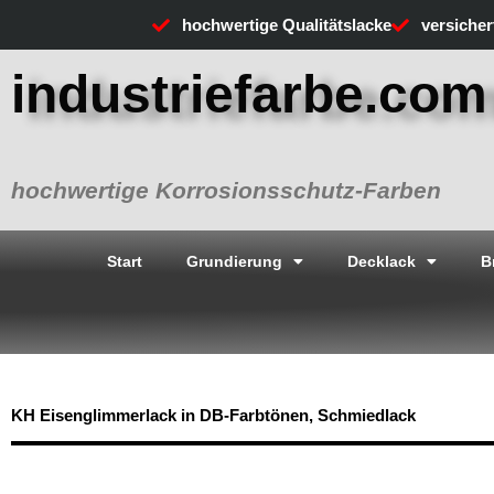
Zum
hochwertige Qualitätslacke
versiche
Inhalt
springen
industriefarbe.com
hochwertige Korrosionsschutz-Farben
Start
Grundierung
Decklack
B
KH Eisenglimmerlack in DB-Farbtönen, Schmiedlack