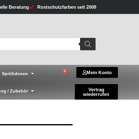
uelle Beratung
Rostschutzfarben seit 2008
0
Mein Konto
Warenkorb
0,00
€
Sprühdosen
Vertrag
ng / Zubehör
wiederrufen