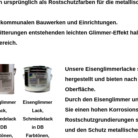
 ursprünglich als Rostschutzfarben für die metalli
n kommunalen Bauwerken und Einrichtungen.
tterungen entstehenden leichten Glimmer-Effekt hal
ereich.
Dieses
Dieses
Unsere Eisenglimmerlacke s
Produkt
Produkt
hergestellt und bieten nach
weist
weist
Oberfläche.
mehrere
mehrere
Durch den Eisenglimmer un
Varianten
Varianten
glimmer
Eisenglimmer
Sie einen hohen Korrosions
auf.
auf.
ck,
Lack,
Die
Die
edelack
Schmiedelack
Rostschutzgrundierungen si
Optionen
Optionen
 DB
in DB
und den Schutz metallische
können
können
tönen,
Farbtönen,