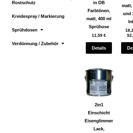
Rostschutz
in DB
auf
matt,
Farbtönen,
der
und 
Kreidespray / Markierung
matt, 400 ml
Produktsei
In
Sprühose
gewählt
Sprühdosen
18,
11,59
€
52
werden
Verdünnung / Zubehör
Details
De
Dieses
Produkt
weist
mehrere
Varianten
2in1
auf.
Einschicht
Die
Eisenglimmer
Optionen
Lack,