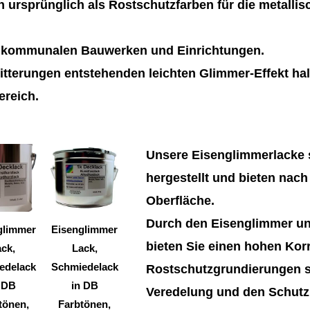
 ursprünglich als Rostschutzfarben für die metalli
n kommunalen Bauwerken und Einrichtungen.
tterungen entstehenden leichten Glimmer-Effekt hal
ereich.
Dieses
Dieses
Unsere Eisenglimmerlacke s
Produkt
Produkt
hergestellt und bieten nach
weist
weist
Oberfläche.
mehrere
mehrere
Durch den Eisenglimmer un
Varianten
Varianten
glimmer
Eisenglimmer
bieten Sie einen hohen Kor
auf.
auf.
ck,
Lack,
Die
Die
edelack
Schmiedelack
Rostschutzgrundierungen si
Optionen
Optionen
 DB
in DB
Veredelung und den Schutz 
können
können
tönen,
Farbtönen,