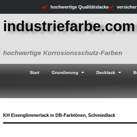
Zum
hochwertige Qualitätslacke
versiche
Inhalt
springen
industriefarbe.com
hochwertige Korrosionsschutz-Farben
Start
Grundierung
Decklack
B
KH Eisenglimmerlack in DB-Farbtönen, Schmiedlack