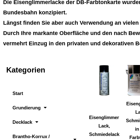
Die Eisenglimmerlacke der DB-Farbtonkarte wurden
Bundesbahn konzipiert.
Längst finden Sie aber auch Verwendung an viele
Durch Ihre markante Oberfläche und den nach Bewi
vermehrt Einzug in den privaten und dekorativen B
Kategorien
Dieses
Produkt
weist
Start
mehrere
Varianten
Eisen
Grundierung
auf.
La
Eisenglimmer
Die
Schmi
Decklack
Lack,
Optionen
in
Schmiedelack
können
Brantho-Korrux /
Farb