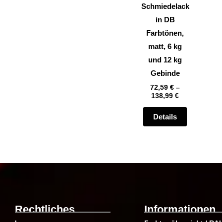
können
Schmiedelack
auf
in DB
der
Farbtönen,
Produktsei
matt, 6 kg
gewählt
und 12 kg
werden
Gebinde
72,59
€
–
138,99
€
Details
Rechtliches
Informationen