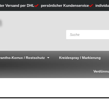
rter Versand per DHL
persönlicher Kundenservice
individ
Products
search
rantho-Korrux / Rostschutz
Kreidespray / Markierung
Verdünnu