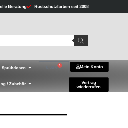
uelle Beratung
Rostschutzfarben seit 2008
0
Mein Konto
Warenkorb
0,00
€
Sprühdosen
Vertrag
ng / Zubehör
wiederrufen