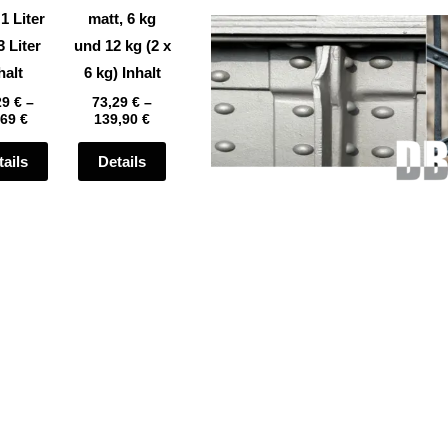
auf
auf
 1 Liter
matt, 6 kg
der
der
3 Liter
und 12 kg (2 x
te
Produktseite
Produktseite
halt
6 kg) Inhalt
gewählt
gewählt
29
€
–
73,29
€
–
,69
€
139,90
€
werden
werden
tails
Details