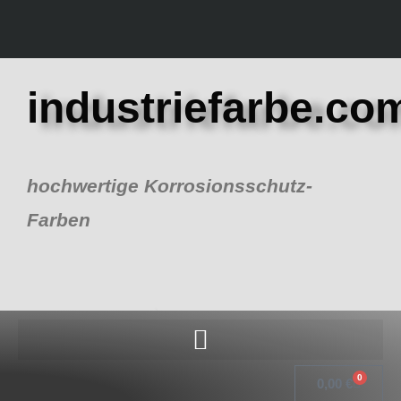
Zum
Inhalt
springen
industriefarbe.co
hochwertige Korrosionsschutz-
Farben
0
Warenk
0,00
€