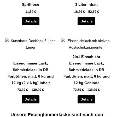
auf.
auf.
Sprühose
3 Liter Inhalt
Die
Die
11,59
€
18,29
€
–
52,69
€
Optionen
Optionen
können
können
Details
Details
auf
auf
der
der
Dieses
Dieses
Produktseite
Produktseite
Produkt
Produkt
gewählt
gewählt
weist
weist
werden
werden
2in1 Einschicht
mehrere
mehrere
Eisenglimmer Lack,
Eisenglimmer Lack,
Varianten
Varianten
Schmiedelack in DB
Schmiedelack in DB
auf.
auf.
Farbtönen, matt, 6 kg und
Farbtönen, matt, 6 kg und
Die
Die
12 kg (2 x 6 kg) Inhalt
12 kg Gebinde
Optionen
Optionen
73,29
€
–
139,90
€
72,59
€
–
138,99
€
können
können
auf
auf
Details
Details
der
der
Produktseite
Produktseite
Unsere Eisenglimmerlacke sind nach den