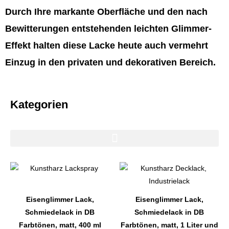
Durch Ihre markante Oberfläche und den nach
Bewitterungen entstehenden leichten Glimmer-
Effekt halten diese Lacke heute auch vermehrt
Einzug in den privaten und dekorativen Bereich.
Kategorien
Dieses
Dieses
Produkt
Produkt
weist
weist
Eisenglimmer Lack,
Eisenglimmer Lack,
mehrere
mehrere
Schmiedelack in DB
Schmiedelack in DB
Varianten
Varianten
Farbtönen, matt, 400 ml
Farbtönen, matt, 1 Liter und