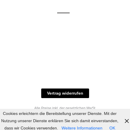
/ RAL-Töne
und
Allgemeine
Versand
Geschäftsbedingungen
Datenschutz
Zahlungsmöglichkeiten
Widerrufsbelehrung
Versandbedingungen
© 2023 industriefarbe.com - Onlinehandel für
Qualitätslacke, Rheinberger Handel, Rheinfeld 16,
47495 Rheinberg Tel.: 02843-923904, E-Mail:
info@industriefarbe.com
Vertrag widerrufen
Alle Preise inkl. der gesetzlichen MwSt.
Cookies erleichtern die Bereitstellung unserer Dienste. Mit der
Nutzung unserer Dienste erklären Sie sich damit einverstanden,
dass wir Cookies verwenden.
Weitere Informationen
OK