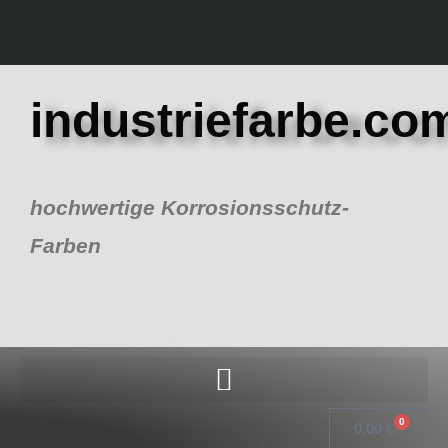
Zum
Inhalt
springen
industriefarbe.co
hochwertige Korrosionsschutz-
Farben
0
Warenk
0,00
€