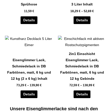
auf.
auf.
Sprühose
3 Liter Inhalt
Die
Die
11,59
€
18,29
€
–
52,69
€
Optionen
Optionen
können
können
Details
Details
auf
auf
der
der
Dieses
Dieses
Produktseite
Produktseite
Produkt
Produkt
gewählt
gewählt
weist
weist
werden
werden
2in1 Einschicht
mehrere
mehrere
Eisenglimmer Lack,
Eisenglimmer Lack,
Varianten
Varianten
Schmiedelack in DB
Schmiedelack in DB
auf.
auf.
Farbtönen, matt, 6 kg und
Farbtönen, matt, 6 kg und
Die
Die
12 kg (2 x 6 kg) Inhalt
12 kg Gebinde
Optionen
Optionen
73,29
€
–
139,90
€
72,59
€
–
138,99
€
können
können
auf
auf
Details
Details
der
der
Produktseite
Produktseite
Unsere Eisenglimmerlacke sind nach den