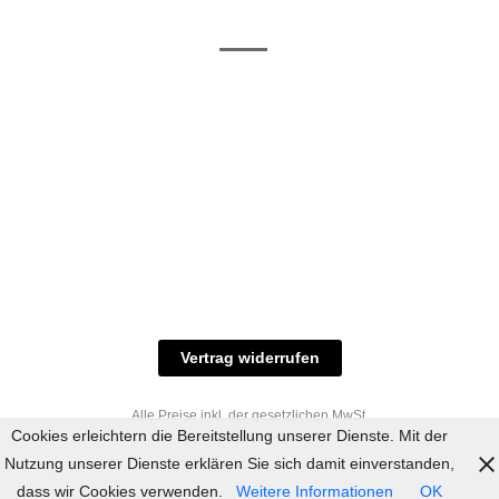
/ RAL-Töne
und
Allgemeine
Versand
Geschäftsbedingungen
Datenschutz
Zahlungsmöglichkeiten
Widerrufsbelehrung
Versandbedingungen
© 2023 industriefarbe.com - Onlinehandel für
Qualitätslacke, Rheinberger Handel, Rheinfeld 16,
47495 Rheinberg Tel.: 02843-923904, E-Mail:
info@industriefarbe.com
Vertrag widerrufen
Alle Preise inkl. der gesetzlichen MwSt.
Cookies erleichtern die Bereitstellung unserer Dienste. Mit der
Nutzung unserer Dienste erklären Sie sich damit einverstanden,
dass wir Cookies verwenden.
Weitere Informationen
OK