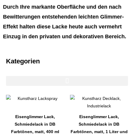
Durch Ihre markante Oberfläche und den nach
Bewitterungen entstehenden leichten Glimmer-
Effekt halten diese Lacke heute auch vermehrt
Einzug in den privaten und dekorativen Bereich.
Kategorien
Dieses
Dieses
Produkt
Produkt
weist
weist
Eisenglimmer Lack,
Eisenglimmer Lack,
mehrere
mehrere
Schmiedelack in DB
Schmiedelack in DB
Varianten
Varianten
Farbtönen, matt, 400 ml
Farbtönen, matt, 1 Liter und