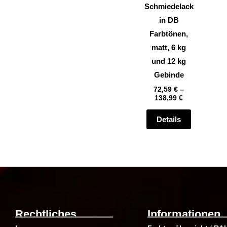
können
Schmiedelack
auf
in DB
der
Farbtönen,
Produktsei
matt, 6 kg
gewählt
und 12 kg
werden
Gebinde
72,59
€
–
138,99
€
Details
Rechtliches
Informationen