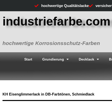
Zum
hochwertige Qualitätslacke
versiche
Inhalt
springen
industriefarbe.com
hochwertige Korrosionsschutz-Farben
Start
Grundierung
Decklack
B
KH Eisenglimmerlack in DB-Farbtönen, Schmiedlack