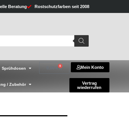
uelle Beratung
Rostschutzfarben seit 2008
0
Mein Konto
Warenkorb
0,00
€
Sprühdosen
Vertrag
ng / Zubehör
wiederrufen