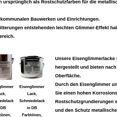
 ursprünglich als Rostschutzfarben für die metalli
n kommunalen Bauwerken und Einrichtungen.
tterungen entstehenden leichten Glimmer-Effekt hal
ereich.
Dieses
Dieses
Unsere Eisenglimmerlacke s
Produkt
Produkt
hergestellt und bieten nach
weist
weist
Oberfläche.
mehrere
mehrere
Durch den Eisenglimmer un
Varianten
Varianten
glimmer
Eisenglimmer
Sie einen hohen Korrosions
auf.
auf.
ck,
Lack,
Die
Die
edelack
Schmiedelack
Rostschutzgrundierungen si
Optionen
Optionen
 DB
in DB
und den Schutz metallische
können
können
tönen,
Farbtönen,