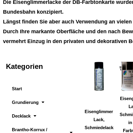
Die Eisenglimmerlacke der DB-Farbtonkarte wurden
Bundesbahn konzipiert.
Längst finden Sie aber auch Verwendung an viele
Durch Ihre markante Oberfläche und den nach Bewi
vermehrt Einzug in den privaten und dekorativen B
Kategorien
Dieses
Produkt
weist
Start
mehrere
Varianten
Eisen
Grundierung
auf.
La
Eisenglimmer
Die
Schmi
Decklack
Lack,
Optionen
in
Schmiedelack
können
Brantho-Korrux /
Farb