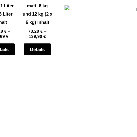
auf
auf
 1 Liter
matt, 6 kg
der
der
3 Liter
und 12 kg (2 x
te
Produktseite
Produktseite
halt
6 kg) Inhalt
gewählt
gewählt
29
€
–
73,29
€
–
,69
€
139,90
€
werden
werden
tails
Details