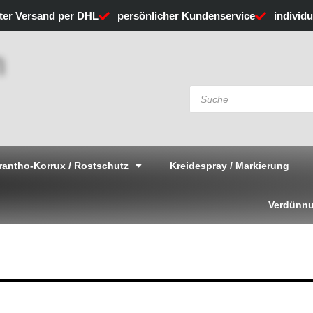
rter Versand per DHL
persönlicher Kundenservice
individ
Products
search
rantho-Korrux / Rostschutz
Kreidespray / Markierung
Verdünnu