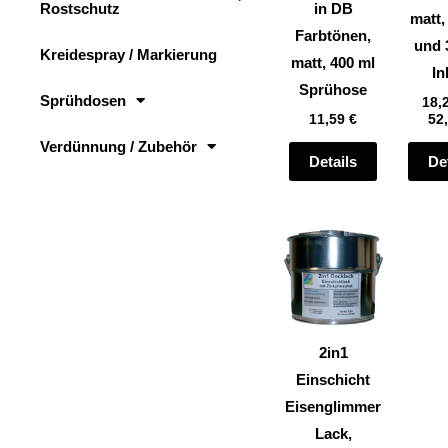
Rostschutz
in DB
auf
matt,
Farbtönen,
der
und 
Kreidespray / Markierung
matt, 400 ml
Produktsei
In
Sprühose
gewählt
Sprühdosen
18,
11,59
€
52
werden
Verdünnung / Zubehör
Details
De
Dieses
Produkt
weist
mehrere
Varianten
2in1
auf.
Einschicht
Die
Eisenglimmer
Optionen
Lack,