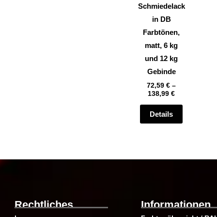
können
Schmiedelack
auf
in DB
der
Farbtönen,
Produktsei
matt, 6 kg
gewählt
und 12 kg
werden
Gebinde
72,59
€
–
138,99
€
Details
Rechtliches
Informationen