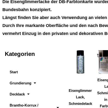
Die Eisenglimmerlacke der DB-Farbtonkarte wurden
Bundesbahn konzipiert.
Längst finden Sie aber auch Verwendung an viele
Durch Ihre markante Oberfläche und den nach Bewi
vermehrt Einzug in den privaten und dekorativen B
Kategorien
Dieses
Produkt
weist
Start
mehrere
Varianten
Eisen
Grundierung
auf.
La
Eisenglimmer
Die
Schmi
Decklack
Lack,
Optionen
in
Schmiedelack
können
Brantho-Korrux /
Farb