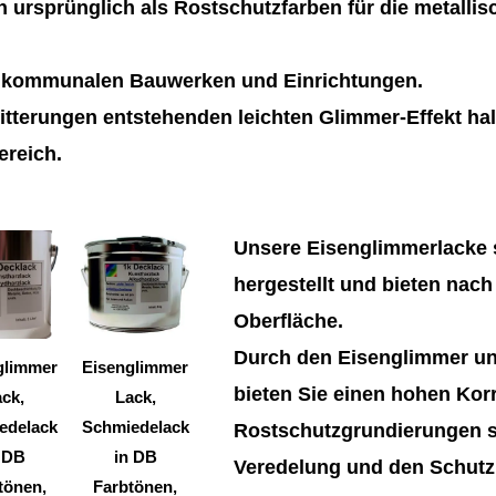
 ursprünglich als Rostschutzfarben für die metalli
n kommunalen Bauwerken und Einrichtungen.
tterungen entstehenden leichten Glimmer-Effekt hal
ereich.
Dieses
Dieses
Unsere Eisenglimmerlacke s
Produkt
Produkt
hergestellt und bieten nach
weist
weist
Oberfläche.
mehrere
mehrere
Durch den Eisenglimmer un
Varianten
Varianten
glimmer
Eisenglimmer
bieten Sie einen hohen Kor
auf.
auf.
ck,
Lack,
Die
Die
edelack
Schmiedelack
Rostschutzgrundierungen si
Optionen
Optionen
 DB
in DB
Veredelung und den Schutz 
können
können
tönen,
Farbtönen,