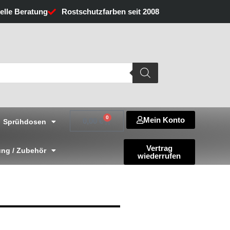
uelle Beratung
Rostschutzfarben seit 2008
0
Mein Konto
Warenkorb
0,00
€
Sprühdosen
Vertrag
ng / Zubehör
wiederrufen