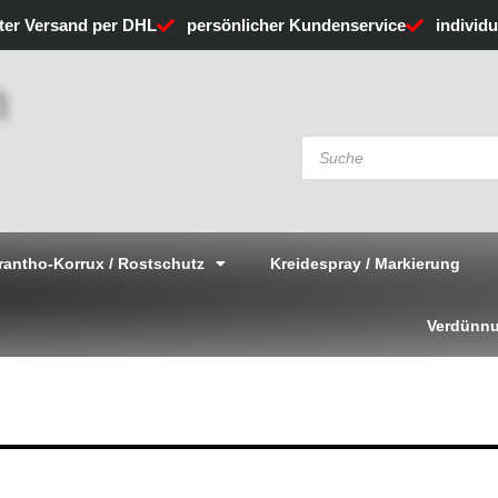
rter Versand per DHL
persönlicher Kundenservice
individ
Products
search
rantho-Korrux / Rostschutz
Kreidespray / Markierung
Verdünnu