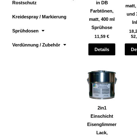
Rostschutz
in DB
auf
matt,
Farbtönen,
der
und 
Kreidespray / Markierung
matt, 400 ml
Produktsei
In
Sprühose
gewählt
Sprühdosen
18,
11,59
€
52
werden
Verdünnung / Zubehör
Details
De
Dieses
Produkt
weist
mehrere
Varianten
2in1
auf.
Einschicht
Die
Eisenglimmer
Optionen
Lack,