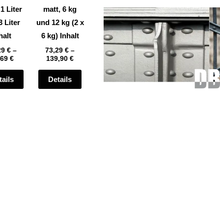
auf
auf
 1 Liter
matt, 6 kg
der
der
3 Liter
und 12 kg (2 x
te
Produktseite
Produktseite
halt
6 kg) Inhalt
gewählt
gewählt
29
€
–
73,29
€
–
,69
€
139,90
€
werden
werden
tails
Details