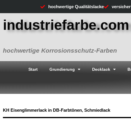
Zum
hochwertige Qualitätslacke
versiche
Inhalt
springen
industriefarbe.com
hochwertige Korrosionsschutz-Farben
Start
Grundierung
Decklack
B
KH Eisenglimmerlack in DB-Farbtönen, Schmiedlack