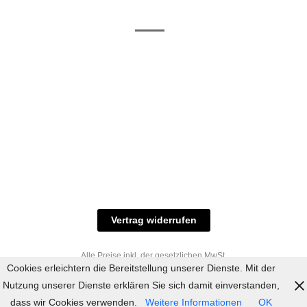
/ RAL-Töne
und
Allgemeine
Versand
Geschäftsbedingungen
Datenschutz
Zahlungsmöglichkeiten
Widerrufsbelehrung
Versandbedingungen
© 2023 industriefarbe.com - Onlinehandel für
Qualitätslacke, Rheinberger Handel, Rheinfeld 16,
47495 Rheinberg Tel.: 02843-923904, E-Mail:
info@industriefarbe.com
Vertrag widerrufen
Alle Preise inkl. der gesetzlichen MwSt.
Cookies erleichtern die Bereitstellung unserer Dienste. Mit der
Nutzung unserer Dienste erklären Sie sich damit einverstanden,
dass wir Cookies verwenden.
Weitere Informationen
OK