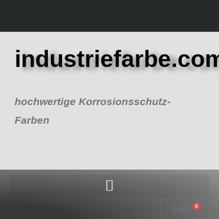
Zum
Inhalt
springen
industriefarbe.co
hochwertige Korrosionsschutz-
Farben
0
Warenk
0,00
€