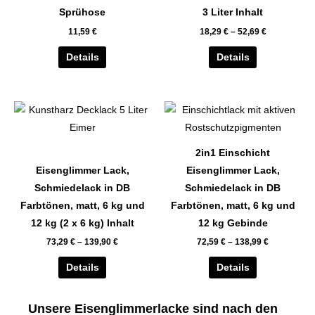
auf.
auf.
Sprühose
3 Liter Inhalt
Die
Die
11,59
€
18,29
€
–
52,69
€
Optionen
Optionen
können
können
Details
Details
auf
auf
der
der
Dieses
Dieses
Produktseite
Produktseite
Produkt
Produkt
gewählt
gewählt
weist
weist
werden
werden
2in1 Einschicht
mehrere
mehrere
Eisenglimmer Lack,
Eisenglimmer Lack,
Varianten
Varianten
Schmiedelack in DB
Schmiedelack in DB
auf.
auf.
Farbtönen, matt, 6 kg und
Farbtönen, matt, 6 kg und
Die
Die
12 kg (2 x 6 kg) Inhalt
12 kg Gebinde
Optionen
Optionen
73,29
€
–
139,90
€
72,59
€
–
138,99
€
können
können
auf
auf
Details
Details
der
der
Produktseite
Produktseite
Unsere Eisenglimmerlacke sind nach den