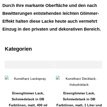
Durch Ihre markante Oberfläche und den nach
Bewitterungen entstehenden leichten Glimmer-
Effekt halten diese Lacke heute auch vermehrt
Einzug in den privaten und dekorativen Bereich.
Kategorien
Dieses
Dieses
Produkt
Produkt
weist
weist
Eisenglimmer Lack,
Eisenglimmer Lack,
mehrere
mehrere
Schmiedelack in DB
Schmiedelack in DB
Varianten
Varianten
Farbtönen, matt, 400 ml
Farbtönen, matt, 1 Liter und