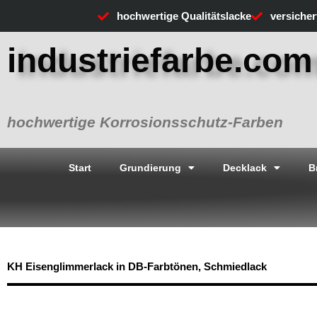
Zum
hochwertige Qualitätslacke
versiche
Inhalt
springen
industriefarbe.com
hochwertige Korrosionsschutz-Farben
Start
Grundierung
Decklack
B
KH Eisenglimmerlack in DB-Farbtönen, Schmiedlack