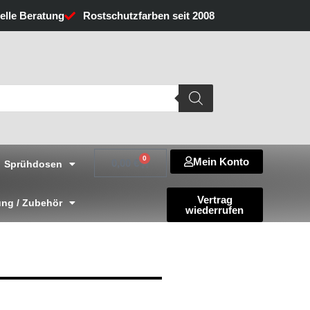
uelle Beratung
Rostschutzfarben seit 2008
0
Mein Konto
Warenkorb
0,00
€
Sprühdosen
Vertrag
ng / Zubehör
wiederrufen