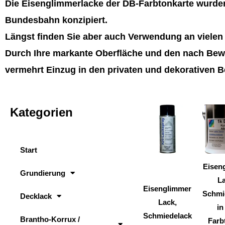
Die Eisenglimmerlacke der DB-Farbtonkarte wurden
Bundesbahn konzipiert.
Längst finden Sie aber auch Verwendung an viele
Durch Ihre markante Oberfläche und den nach Bewi
vermehrt Einzug in den privaten und dekorativen B
Kategorien
Dieses
Produkt
weist
Start
mehrere
Varianten
Eisen
Grundierung
auf.
La
Eisenglimmer
Die
Schmi
Decklack
Lack,
Optionen
in
Schmiedelack
können
Brantho-Korrux /
Farb