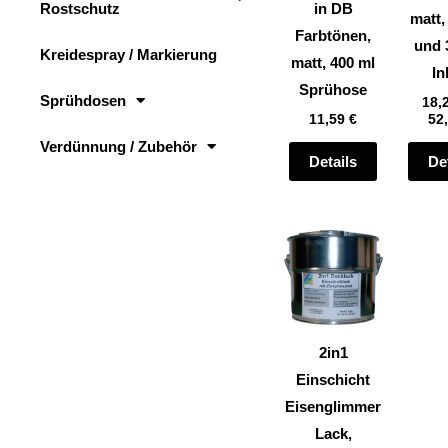
Rostschutz
in DB
auf
matt,
Farbtönen,
der
und 
Kreidespray / Markierung
matt, 400 ml
Produktsei
In
Sprühose
gewählt
Sprühdosen
18,
11,59
€
52
werden
Verdünnung / Zubehör
Details
De
Dieses
Produkt
weist
mehrere
Varianten
2in1
auf.
Einschicht
Die
Eisenglimmer
Optionen
Lack,