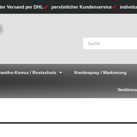
rter Versand per DHL
persönlicher Kundenservice
individ
Products
search
rantho-Korrux / Rostschutz
Kreidespray / Markierung
Verdünnu