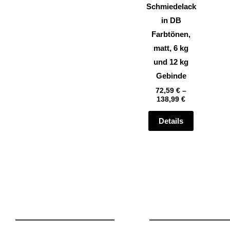
können
Schmiedelack
auf
in DB
der
Farbtönen,
Produktsei
matt, 6 kg
gewählt
und 12 kg
werden
Gebinde
72,59
€
–
138,99
€
Details
Rechtliches
Informationen