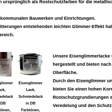
 ursprünglich als Rostschutzfarben für die metalli
n kommunalen Bauwerken und Einrichtungen.
tterungen entstehenden leichten Glimmer-Effekt hal
ereich.
Dieses
Dieses
Unsere Eisenglimmerlacke s
Produkt
Produkt
hergestellt und bieten nach
weist
weist
Oberfläche.
mehrere
mehrere
Durch den Eisenglimmer un
Varianten
Varianten
glimmer
Eisenglimmer
bieten Sie einen hohen Kor
auf.
auf.
ck,
Lack,
Die
Die
edelack
Schmiedelack
Rostschutzgrundierungen si
Optionen
Optionen
 DB
in DB
Veredelung und den Schutz 
können
können
tönen,
Farbtönen,