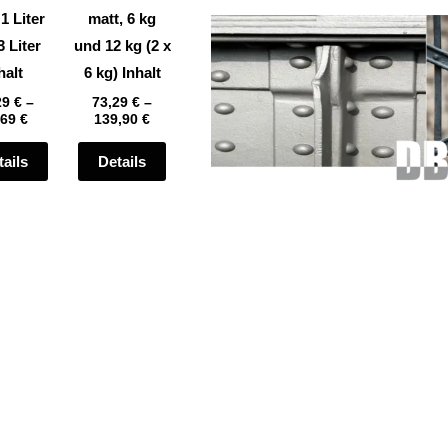
auf
auf
 1 Liter
matt, 6 kg
der
der
3 Liter
und 12 kg (2 x
te
Produktseite
Produktseite
halt
6 kg) Inhalt
gewählt
gewählt
29
€
–
73,29
€
–
,69
€
139,90
€
werden
werden
tails
Details