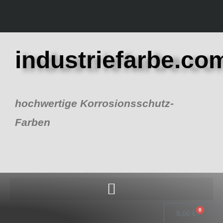
Zum
Inhalt
springen
industriefarbe.co
hochwertige Korrosionsschutz-
Farben
0
Warenk
0,00
€