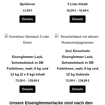
auf.
auf.
Sprühose
3 Liter Inhalt
Die
Die
11,59
€
18,29
€
–
52,69
€
Optionen
Optionen
können
können
Details
Details
auf
auf
der
der
Dieses
Dieses
Produktseite
Produktseite
Produkt
Produkt
gewählt
gewählt
weist
weist
werden
werden
2in1 Einschicht
mehrere
mehrere
Eisenglimmer Lack,
Eisenglimmer Lack,
Varianten
Varianten
Schmiedelack in DB
Schmiedelack in DB
auf.
auf.
Farbtönen, matt, 6 kg und
Farbtönen, matt, 6 kg und
Die
Die
12 kg (2 x 6 kg) Inhalt
12 kg Gebinde
Optionen
Optionen
73,29
€
–
139,90
€
72,59
€
–
138,99
€
können
können
auf
auf
Details
Details
der
der
Produktseite
Produktseite
Unsere Eisenglimmerlacke sind nach den