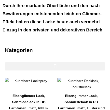
Durch Ihre markante Oberfläche und den nach
Bewitterungen entstehenden leichten Glimmer-
Effekt halten diese Lacke heute auch vermehrt
Einzug in den privaten und dekorativen Bereich.
Kategorien
Dieses
Dieses
Produkt
Produkt
weist
weist
Eisenglimmer Lack,
Eisenglimmer Lack,
mehrere
mehrere
Schmiedelack in DB
Schmiedelack in DB
Varianten
Varianten
Farbtönen, matt, 400 ml
Farbtönen, matt, 1 Liter und