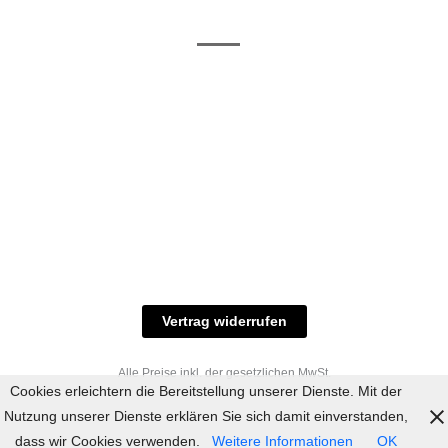
/ RAL-Töne
und
Allgemeine
Versand
Geschäftsbedingungen
Datenschutz
Zahlungsmöglichkeiten
Widerrufsbelehrung
Versandbedingungen
© 2023 industriefarbe.com - Onlinehandel für
Qualitätslacke, Rheinberger Handel, Rheinfeld 16,
47495 Rheinberg Tel.: 02843-923904, E-Mail:
info@industriefarbe.com
Vertrag widerrufen
Alle Preise inkl. der gesetzlichen MwSt.
Cookies erleichtern die Bereitstellung unserer Dienste. Mit der
Nutzung unserer Dienste erklären Sie sich damit einverstanden,
dass wir Cookies verwenden.
Weitere Informationen
OK