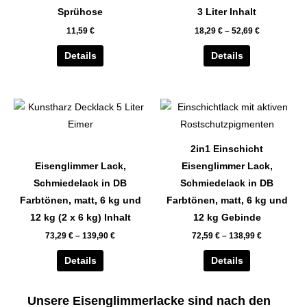
auf.
auf.
Sprühose
3 Liter Inhalt
Die
Die
11,59
€
18,29
€
–
52,69
€
Optionen
Optionen
können
können
Details
Details
auf
auf
der
der
Dieses
Dieses
Produktseite
Produktseite
Produkt
Produkt
gewählt
gewählt
weist
weist
werden
werden
2in1 Einschicht
mehrere
mehrere
Eisenglimmer Lack,
Eisenglimmer Lack,
Varianten
Varianten
Schmiedelack in DB
Schmiedelack in DB
auf.
auf.
Farbtönen, matt, 6 kg und
Farbtönen, matt, 6 kg und
Die
Die
12 kg (2 x 6 kg) Inhalt
12 kg Gebinde
Optionen
Optionen
73,29
€
–
139,90
€
72,59
€
–
138,99
€
können
können
auf
auf
Details
Details
der
der
Produktseite
Produktseite
Unsere Eisenglimmerlacke sind nach den