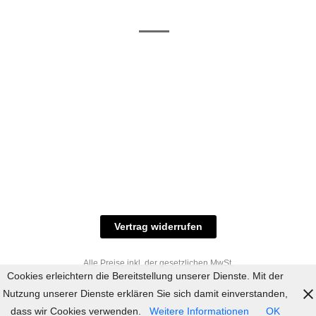
/ RAL-Töne
und
Allgemeine
Versand
Geschäftsbedingungen
Datenschutz
Zahlungsmöglichkeiten
Widerrufsbelehrung
Versandbedingungen
© 2023 industriefarbe.com - Onlinehandel für
Qualitätslacke, Rheinberger Handel, Rheinfeld 16,
47495 Rheinberg Tel.: 02843-923904, E-Mail:
info@industriefarbe.com
Vertrag widerrufen
Alle Preise inkl. der gesetzlichen MwSt.
Cookies erleichtern die Bereitstellung unserer Dienste. Mit der
Nutzung unserer Dienste erklären Sie sich damit einverstanden,
dass wir Cookies verwenden.
Weitere Informationen
OK