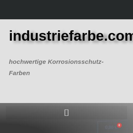
Zum
Inhalt
springen
industriefarbe.co
hochwertige Korrosionsschutz-
Farben
0
Warenk
0,00
€