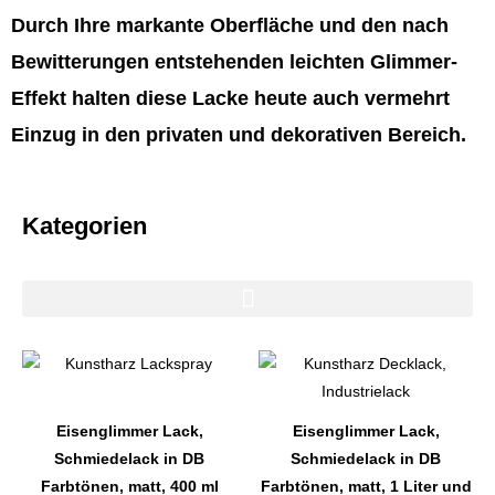
Durch Ihre markante Oberfläche und den nach
Bewitterungen entstehenden leichten Glimmer-
Effekt halten diese Lacke heute auch vermehrt
Einzug in den privaten und dekorativen Bereich.
Kategorien
Dieses
Dieses
Produkt
Produkt
weist
weist
Eisenglimmer Lack,
Eisenglimmer Lack,
mehrere
mehrere
Schmiedelack in DB
Schmiedelack in DB
Varianten
Varianten
Farbtönen, matt, 400 ml
Farbtönen, matt, 1 Liter und