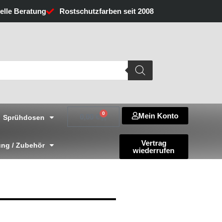
uelle Beratung
Rostschutzfarben seit 2008
0
Mein Konto
Warenkorb
0,00
€
Sprühdosen
Vertrag
ng / Zubehör
wiederrufen