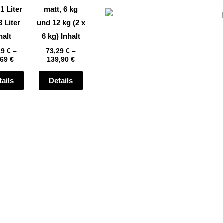
auf
auf
 1 Liter
matt, 6 kg
der
der
3 Liter
und 12 kg (2 x
te
Produktseite
Produktseite
halt
6 kg) Inhalt
gewählt
gewählt
29
€
–
73,29
€
–
,69
€
139,90
€
werden
werden
tails
Details