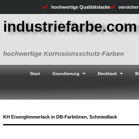
Zum
hochwertige Qualitätslacke
versiche
Inhalt
springen
industriefarbe.com
hochwertige Korrosionsschutz-Farben
Start
Grundierung
Decklack
B
KH Eisenglimmerlack in DB-Farbtönen, Schmiedlack