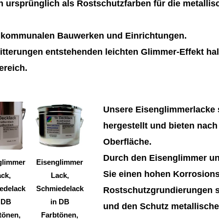
 ursprünglich als Rostschutzfarben für die metalli
n kommunalen Bauwerken und Einrichtungen.
tterungen entstehenden leichten Glimmer-Effekt hal
ereich.
Dieses
Dieses
Unsere Eisenglimmerlacke s
Produkt
Produkt
hergestellt und bieten nach
weist
weist
Oberfläche.
mehrere
mehrere
Durch den Eisenglimmer un
Varianten
Varianten
glimmer
Eisenglimmer
Sie einen hohen Korrosions
auf.
auf.
ck,
Lack,
Die
Die
edelack
Schmiedelack
Rostschutzgrundierungen si
Optionen
Optionen
 DB
in DB
und den Schutz metallische
können
können
tönen,
Farbtönen,