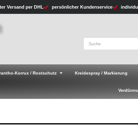
rter Versand per DHL
persönlicher Kundenservice
individ
Products
search
rantho-Korrux / Rostschutz
Kreidespray / Markierung
Verdünnu