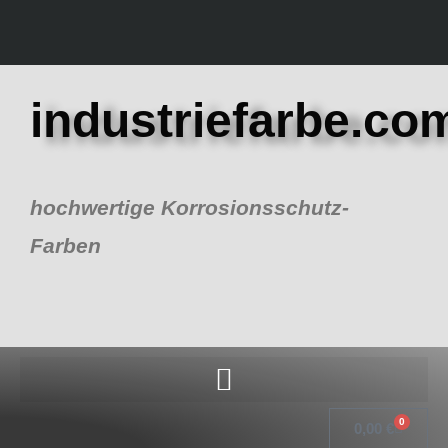
Zum
Inhalt
springen
industriefarbe.co
hochwertige Korrosionsschutz-
Farben
0
Warenk
0,00
€