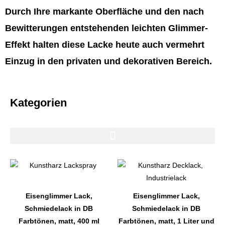
Durch Ihre markante Oberfläche und den nach
Bewitterungen entstehenden leichten Glimmer-
Effekt halten diese Lacke heute auch vermehrt
Einzug in den privaten und dekorativen Bereich.
Kategorien
Dieses
Dieses
Produkt
Produkt
weist
weist
Eisenglimmer Lack,
Eisenglimmer Lack,
mehrere
mehrere
Schmiedelack in DB
Schmiedelack in DB
Varianten
Varianten
Farbtönen, matt, 400 ml
Farbtönen, matt, 1 Liter und