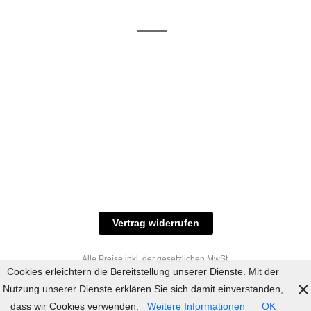
/ RAL-Töne
und
Allgemeine
Versand
Geschäftsbedingungen
Datenschutz
Zahlungsmöglichkeiten
Widerrufsbelehrung
Versandbedingungen
© 2023 industriefarbe.com - Onlinehandel für
Qualitätslacke, Rheinberger Handel, Rheinfeld 16,
47495 Rheinberg Tel.: 02843-923904, E-Mail:
info@industriefarbe.com
Vertrag widerrufen
Alle Preise inkl. der gesetzlichen MwSt.
Cookies erleichtern die Bereitstellung unserer Dienste. Mit der
Nutzung unserer Dienste erklären Sie sich damit einverstanden,
dass wir Cookies verwenden.
Weitere Informationen
OK