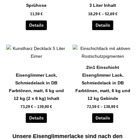
auf.
auf.
Sprühose
3 Liter Inhalt
Die
Die
11,59
€
18,29
€
–
52,69
€
Optionen
Optionen
können
können
Details
Details
auf
auf
der
der
Dieses
Dieses
Produktseite
Produktseite
Produkt
Produkt
gewählt
gewählt
weist
weist
werden
werden
2in1 Einschicht
mehrere
mehrere
Eisenglimmer Lack,
Eisenglimmer Lack,
Varianten
Varianten
Schmiedelack in DB
Schmiedelack in DB
auf.
auf.
Farbtönen, matt, 6 kg und
Farbtönen, matt, 6 kg und
Die
Die
12 kg (2 x 6 kg) Inhalt
12 kg Gebinde
Optionen
Optionen
73,29
€
–
139,90
€
72,59
€
–
138,99
€
können
können
auf
auf
Details
Details
der
der
Produktseite
Produktseite
Unsere Eisenglimmerlacke sind nach den