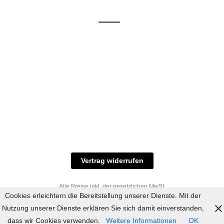
/ RAL-Töne
und
Allgemeine
Versand
Geschäftsbedingungen
Datenschutz
Zahlungsmöglichkeiten
Widerrufsbelehrung
Versandbedingungen
© 2023 industriefarbe.com - Onlinehandel für
Qualitätslacke, Rheinberger Handel, Rheinfeld 16,
47495 Rheinberg Tel.: 02843-923904, E-Mail:
info@industriefarbe.com
Vertrag widerrufen
Alle Preise inkl. der gesetzlichen MwSt.
Cookies erleichtern die Bereitstellung unserer Dienste. Mit der
Nutzung unserer Dienste erklären Sie sich damit einverstanden,
dass wir Cookies verwenden.
Weitere Informationen
OK