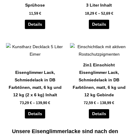
auf.
auf.
Sprühose
3 Liter Inhalt
Die
Die
11,59
€
18,29
€
–
52,69
€
Optionen
Optionen
können
können
Details
Details
auf
auf
der
der
Dieses
Dieses
Produktseite
Produktseite
Produkt
Produkt
gewählt
gewählt
weist
weist
werden
werden
2in1 Einschicht
mehrere
mehrere
Eisenglimmer Lack,
Eisenglimmer Lack,
Varianten
Varianten
Schmiedelack in DB
Schmiedelack in DB
auf.
auf.
Farbtönen, matt, 6 kg und
Farbtönen, matt, 6 kg und
Die
Die
12 kg (2 x 6 kg) Inhalt
12 kg Gebinde
Optionen
Optionen
73,29
€
–
139,90
€
72,59
€
–
138,99
€
können
können
auf
auf
Details
Details
der
der
Produktseite
Produktseite
Unsere Eisenglimmerlacke sind nach den