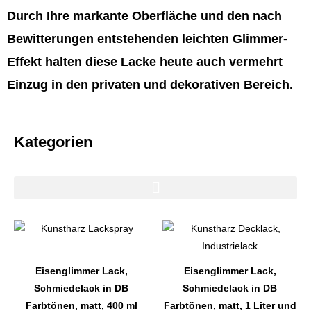
Durch Ihre markante Oberfläche und den nach
Bewitterungen entstehenden leichten Glimmer-
Effekt halten diese Lacke heute auch vermehrt
Einzug in den privaten und dekorativen Bereich.
Kategorien
Dieses
Dieses
Produkt
Produkt
weist
weist
Eisenglimmer Lack,
Eisenglimmer Lack,
mehrere
mehrere
Schmiedelack in DB
Schmiedelack in DB
Varianten
Varianten
Farbtönen, matt, 400 ml
Farbtönen, matt, 1 Liter und