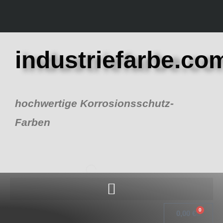
Zum
Inhalt
springen
industriefarbe.co
hochwertige Korrosionsschutz-
Farben
0
Warenk
0,00
€