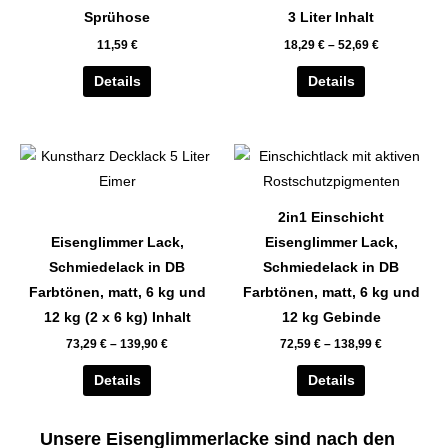
auf.
auf.
Sprühose
3 Liter Inhalt
Die
Die
11,59
€
18,29
€
–
52,69
€
Optionen
Optionen
können
können
Details
Details
auf
auf
der
der
Dieses
Dieses
Produktseite
Produktseite
Produkt
Produkt
gewählt
gewählt
weist
weist
werden
werden
2in1 Einschicht
mehrere
mehrere
Eisenglimmer Lack,
Eisenglimmer Lack,
Varianten
Varianten
Schmiedelack in DB
Schmiedelack in DB
auf.
auf.
Farbtönen, matt, 6 kg und
Farbtönen, matt, 6 kg und
Die
Die
12 kg (2 x 6 kg) Inhalt
12 kg Gebinde
Optionen
Optionen
73,29
€
–
139,90
€
72,59
€
–
138,99
€
können
können
auf
auf
Details
Details
der
der
Produktseite
Produktseite
Unsere Eisenglimmerlacke sind nach den