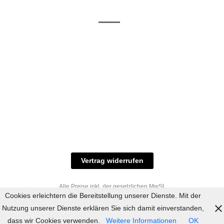
/ RAL-Töne
und
Allgemeine
Versand
Geschäftsbedingungen
Datenschutz
Zahlungsmöglichkeiten
Widerrufsbelehrung
Versandbedingungen
© 2023 industriefarbe.com - Onlinehandel für
Qualitätslacke, Rheinberger Handel, Rheinfeld 16,
47495 Rheinberg Tel.: 02843-923904, E-Mail:
info@industriefarbe.com
Vertrag widerrufen
Alle Preise inkl. der gesetzlichen MwSt.
Cookies erleichtern die Bereitstellung unserer Dienste. Mit der
Nutzung unserer Dienste erklären Sie sich damit einverstanden,
dass wir Cookies verwenden.
Weitere Informationen
OK