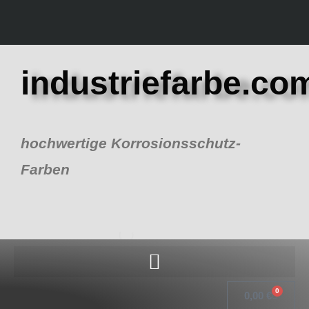
Zum
Inhalt
springen
industriefarbe.co
hochwertige Korrosionsschutz-
Farben
0
Warenk
0,00
€