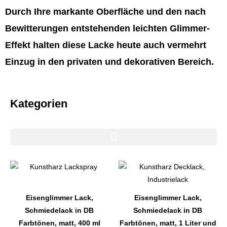
Durch Ihre markante Oberfläche und den nach
Bewitterungen entstehenden leichten Glimmer-
Effekt halten diese Lacke heute auch vermehrt
Einzug in den privaten und dekorativen Bereich.
Kategorien
Dieses
Dieses
Produkt
Produkt
weist
weist
Eisenglimmer Lack,
Eisenglimmer Lack,
mehrere
mehrere
Schmiedelack in DB
Schmiedelack in DB
Varianten
Varianten
Farbtönen, matt, 400 ml
Farbtönen, matt, 1 Liter und