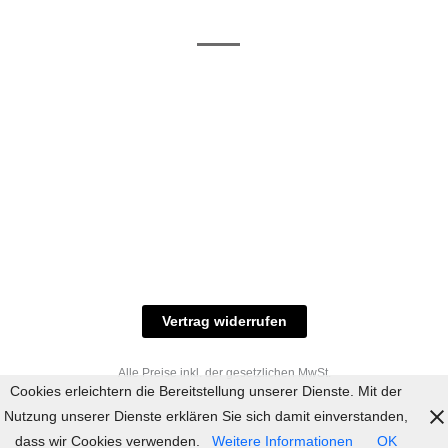
/ RAL-Töne
und
Allgemeine
Versand
Geschäftsbedingungen
Datenschutz
Zahlungsmöglichkeiten
Widerrufsbelehrung
Versandbedingungen
© 2023 industriefarbe.com - Onlinehandel für
Qualitätslacke, Rheinberger Handel, Rheinfeld 16,
47495 Rheinberg Tel.: 02843-923904, E-Mail:
info@industriefarbe.com
Vertrag widerrufen
Alle Preise inkl. der gesetzlichen MwSt.
Cookies erleichtern die Bereitstellung unserer Dienste. Mit der
Nutzung unserer Dienste erklären Sie sich damit einverstanden,
dass wir Cookies verwenden.
Weitere Informationen
OK