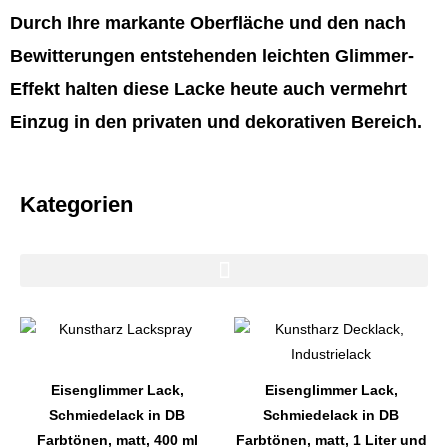
Durch Ihre markante Oberfläche und den nach
Bewitterungen entstehenden leichten Glimmer-
Effekt halten diese Lacke heute auch vermehrt
Einzug in den privaten und dekorativen Bereich.
Kategorien
Dieses
Dieses
Produkt
Produkt
weist
weist
Eisenglimmer Lack,
Eisenglimmer Lack,
mehrere
mehrere
Schmiedelack in DB
Schmiedelack in DB
Varianten
Varianten
Farbtönen, matt, 400 ml
Farbtönen, matt, 1 Liter und