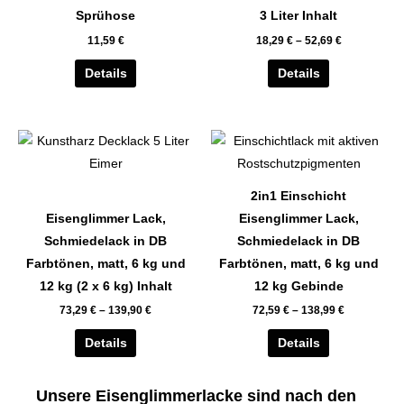
auf.
auf.
Sprühose
3 Liter Inhalt
Die
Die
11,59
€
18,29
€
–
52,69
€
Optionen
Optionen
können
können
Details
Details
auf
auf
der
der
Dieses
Dieses
Produktseite
Produktseite
Produkt
Produkt
gewählt
gewählt
weist
weist
werden
werden
2in1 Einschicht
mehrere
mehrere
Eisenglimmer Lack,
Eisenglimmer Lack,
Varianten
Varianten
Schmiedelack in DB
Schmiedelack in DB
auf.
auf.
Farbtönen, matt, 6 kg und
Farbtönen, matt, 6 kg und
Die
Die
12 kg (2 x 6 kg) Inhalt
12 kg Gebinde
Optionen
Optionen
73,29
€
–
139,90
€
72,59
€
–
138,99
€
können
können
auf
auf
Details
Details
der
der
Produktseite
Produktseite
Unsere Eisenglimmerlacke sind nach den