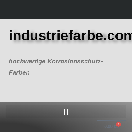
Zum
Inhalt
springen
industriefarbe.co
hochwertige Korrosionsschutz-
Farben
0
Warenk
0,00
€