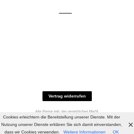
/ RAL-Töne
und
Allgemeine
Versand
Geschäftsbedingungen
Datenschutz
Zahlungsmöglichkeiten
Widerrufsbelehrung
Versandbedingungen
© 2023 industriefarbe.com - Onlinehandel für
Qualitätslacke, Rheinberger Handel, Rheinfeld 16,
47495 Rheinberg Tel.: 02843-923904, E-Mail:
info@industriefarbe.com
Vertrag widerrufen
Alle Preise inkl. der gesetzlichen MwSt.
Cookies erleichtern die Bereitstellung unserer Dienste. Mit der
Nutzung unserer Dienste erklären Sie sich damit einverstanden,
dass wir Cookies verwenden.
Weitere Informationen
OK