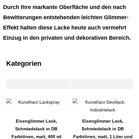
Durch Ihre markante Oberfläche und den nach
Bewitterungen entstehenden leichten Glimmer-
Effekt halten diese Lacke heute auch vermehrt
Einzug in den privaten und dekorativen Bereich.
Kategorien
Dieses
Dieses
Produkt
Produkt
weist
weist
Eisenglimmer Lack,
Eisenglimmer Lack,
mehrere
mehrere
Schmiedelack in DB
Schmiedelack in DB
Varianten
Varianten
Farbtönen, matt, 400 ml
Farbtönen, matt, 1 Liter und