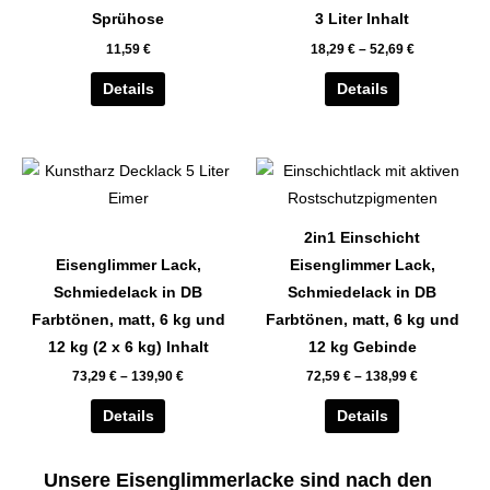
auf.
auf.
Sprühose
3 Liter Inhalt
Die
Die
11,59
€
18,29
€
–
52,69
€
Optionen
Optionen
können
können
Details
Details
auf
auf
der
der
Dieses
Dieses
Produktseite
Produktseite
Produkt
Produkt
gewählt
gewählt
weist
weist
werden
werden
2in1 Einschicht
mehrere
mehrere
Eisenglimmer Lack,
Eisenglimmer Lack,
Varianten
Varianten
Schmiedelack in DB
Schmiedelack in DB
auf.
auf.
Farbtönen, matt, 6 kg und
Farbtönen, matt, 6 kg und
Die
Die
12 kg (2 x 6 kg) Inhalt
12 kg Gebinde
Optionen
Optionen
73,29
€
–
139,90
€
72,59
€
–
138,99
€
können
können
auf
auf
Details
Details
der
der
Produktseite
Produktseite
Unsere Eisenglimmerlacke sind nach den