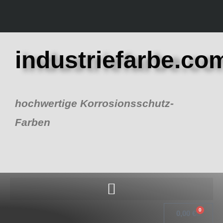
Zum
Inhalt
springen
industriefarbe.co
hochwertige Korrosionsschutz-
Farben
0
Warenk
0,00
€